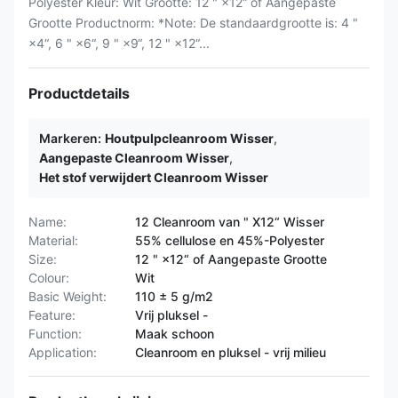
Polyester Kleur: Wit Grootte: 12 " ×12“ of Aangepaste
Grootte Productnorm: *Note: De standaardgrootte is: 4 "
×4“, 6 " ×6“, 9 " ×9“, 12 " ×12“...
Productdetails
Markeren:
Houtpulpcleanroom Wisser
,
Aangepaste Cleanroom Wisser
,
Het stof verwijdert Cleanroom Wisser
Name:
12 Cleanroom van " X12“ Wisser
Material:
55% cellulose en 45%-Polyester
Size:
12 " ×12“ of Aangepaste Grootte
Colour:
Wit
Basic Weight:
110 ± 5 g/m2
Feature:
Vrij pluksel -
Function:
Maak schoon
Application:
Cleanroom en pluksel - vrij milieu