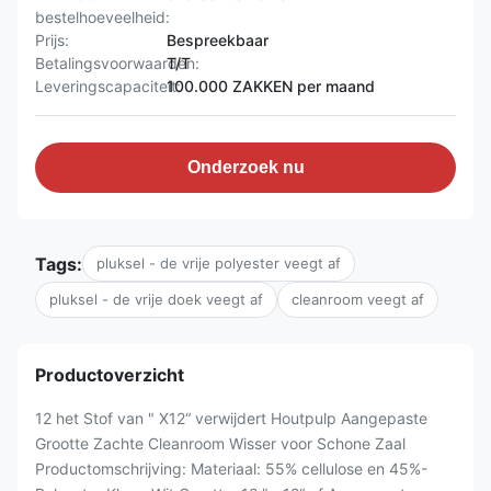
bestelhoeveelheid:
Prijs:
Bespreekbaar
Betalingsvoorwaarden:
T/T
Leveringscapaciteit:
100.000 ZAKKEN per maand
Onderzoek nu
Tags:
pluksel - de vrije polyester veegt af
pluksel - de vrije doek veegt af
cleanroom veegt af
Productoverzicht
12 het Stof van " X12“ verwijdert Houtpulp Aangepaste
Grootte Zachte Cleanroom Wisser voor Schone Zaal
Productomschrijving: Materiaal: 55% cellulose en 45%-