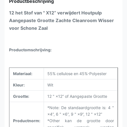
Productbeschrijving
12 het Stof van " X12“ verwijdert Houtpulp
Aangepaste Grootte Zachte Cleanroom Wisser
voor Schone Zaal
Productomschrijving:
Materiaal:
55% cellulose en 45%-Polyester
Kleur:
Wit
Grootte:
12 " ×12“ of Aangepaste Grootte
*Note: De standaardgrootte is: 4 "
×4“, 6 " ×6“, 9 " ×9“, 12 " ×12“
Productnorm:
*Other kan de grootte door