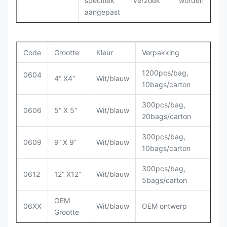
specifiek verzoek worden
aangepast
Code
Grootte
Kleur
Verpakking
1200pcs/bag,
0604
4“ X4“
Wit/blauw
10bags/carton
300pcs/bag,
0606
5“ X 5“
Wit/blauw
20bags/carton
300pcs/bag,
0609
9“ X 9“
Wit/blauw
10bags/carton
300pcs/bag,
0612
12“ X12“
Wit/blauw
5bags/carton
OEM
06XX
Wit/blauw
OEM ontwerp
Grootte