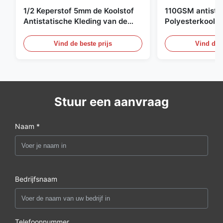
1/2 Keperstof 5mm de Koolstof
110GSM antista
Antistatische Kleding van de
Polyesterkoolst
Net98% Polyester 2%
Kledingsmateria
Vind de beste prijs
Vind de b
Stuur een aanvraag
Naam *
Bedrijfsnaam
Telefoonnummer