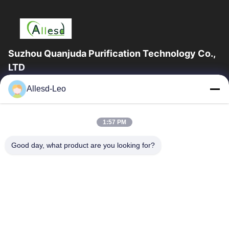
Suzhou Quanjuda Purification Technology Co.,
LTD
16years ervaring, als belangrijke fabrikant en exporteur van
Allesd-Leo
ESD & Cleanroom producten, bieden wij een volledige lijn van
ESD & Cleanroom materiaal...
Snelle Links
1:57 PM
Huis
Producten
Good day, what product are you looking for?
Ongeveer Ons
Fabrieksreis
Kwaliteitscontrole
Contacteer Ons
Verzoek Om Een Citaat
Neem Contact Met Ons Op
0086-512-65883749