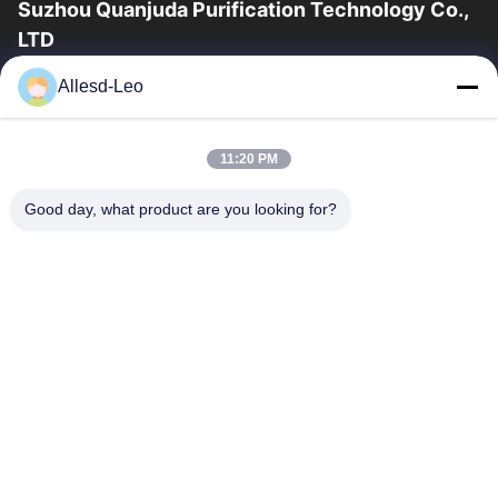
Suzhou Quanjuda Purification Technology Co.,
LTD
16years ervaring, als belangrijke fabrikant en exporteur van
Allesd-Leo
ESD & Cleanroom producten, bieden wij een volledige lijn van
ESD & Cleanroom materiaal...
Snelle Links
11:20 PM
Huis
Producten
Good day, what product are you looking for?
Ongeveer Ons
Fabrieksreis
Kwaliteitscontrole
Contacteer Ons
Verzoek Om Een Citaat
Neem Contact Met Ons Op
0086-512-65883749
0086-512-66190772
Sales01@allesd.com