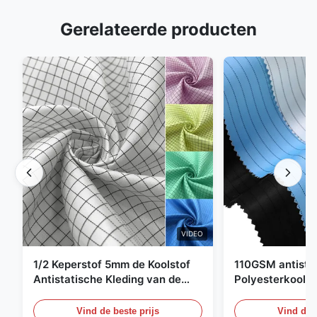
Gerelateerde producten
VIDEO
1/2 Keperstof 5mm de Koolstof
110GSM antista
Antistatische Kleding van de
Polyesterkoolst
Net98% Polyester 2%
Kledingsmateria
Vind de beste prijs
Vind de b