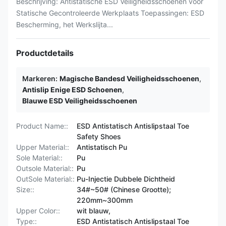
Beschrijving: Antistatische ESD Veiligheidsschoenen voor
Statische Gecontroleerde Werkplaats Toepassingen: ESD
Bescherming, het Werkslijta...
Productdetails
Markeren:
Magische Bandesd Veiligheidsschoenen
,
Antislip Enige ESD Schoenen
,
Blauwe ESD Veiligheidsschoenen
Product Name::
ESD Antistatisch Antislipstaal Toe
Safety Shoes
Upper Material::
Antistatisch Pu
Sole Material::
Pu
Outsole Material::
Pu
OutSole Material::
Pu-Injectie Dubbele Dichtheid
Size::
34#~50# (Chinese Grootte);
220mm~300mm
Upper Color::
wit blauw,
Type::
ESD Antistatisch Antislipstaal Toe