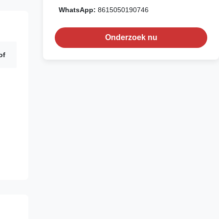
WhatsApp:
8615050190746
Onderzoek nu
of