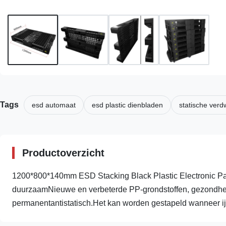
Tags
esd automaat
esd plastic dienbladen
statische ver
Productoverzicht
1200*800*140mm ESD Stacking Black Plastic Electronic Pallet
duurzaamNieuwe en verbeterde PP-grondstoffen, gezondhei
permanentantistatisch.Het kan worden gestapeld wanneer ijl