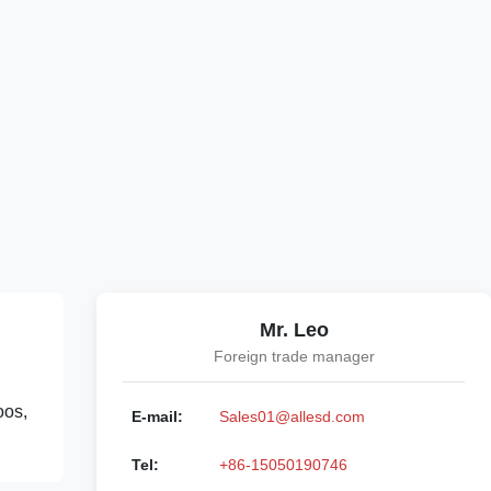
Mr. Leo
Foreign trade manager
oos,
E-mail:
Sales01@allesd.com
Tel:
+86-15050190746