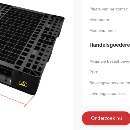
Plaats van herkomst:
Merknaam:
Modelnummer:
Handelsgoeder
Minimale bestelhoevee
Prijs:
Betalingsvoorwaarden
Leveringscapaciteit:
O
n
d
e
r
z
o
e
k
n
u