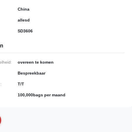
China
allesd
SD3606
en
lheid:
overeen te komen
Bespreekbaar
:
T/T
100,000bags per maand