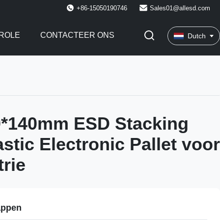
+86-15050190746
Sales01@allesd.com
ROLE
CONTACTEER ONS
Dutch
0*140mm ESD Stacking
stic Electronic Pallet voor
trie
appen