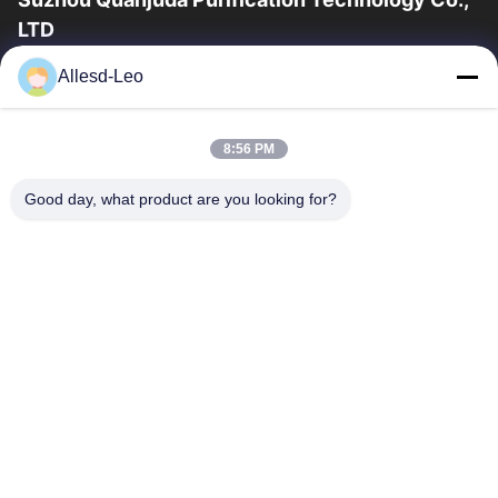
LTD
16years ervaring, als belangrijke fabrikant en exporteur van
Allesd-Leo
ESD & Cleanroom producten, bieden wij een volledige lijn van
ESD & Cleanroom materiaal...
Snelle Links
8:56 PM
Huis
Producten
Good day, what product are you looking for?
Ongeveer Ons
Fabrieksreis
Kwaliteitscontrole
Contacteer Ons
Verzoek Om Een Citaat
Neem Contact Met Ons Op
0086-512-65883749
0086-512-66190772
Sales01@allesd.com