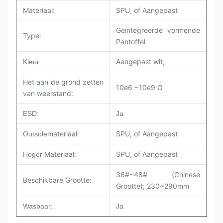
Materiaal:
SPU, of Aangepast
Geïntegreerde vormende
Type:
Pantoffel
Aangepast wit,
Kleur:
Het aan de grond zetten
10e6 ~10e9 Ω
van weerstand:
ESD:
Ja
materiaal:
SPU, of Aangepast
Outsole
Materiaal:
SPU, of Aangepast
Hoger
36#~48# (Chinese
Beschikbare Grootte:
Grootte); 230~290mm
Wasbaar:
Ja