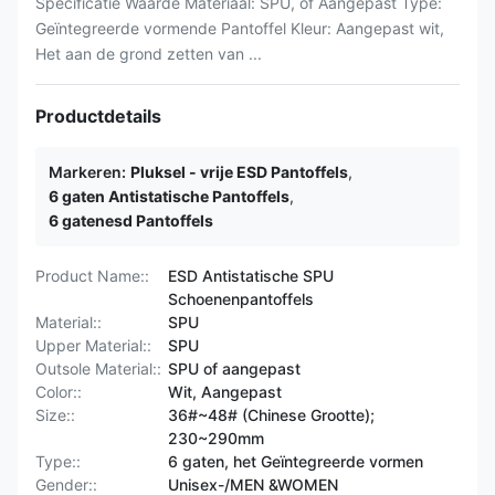
Specificatie Waarde Materiaal: SPU, of Aangepast Type:
Geïntegreerde vormende Pantoffel Kleur: Aangepast wit,
Het aan de grond zetten van ...
Productdetails
Markeren:
Pluksel - vrije ESD Pantoffels
,
6 gaten Antistatische Pantoffels
,
6 gatenesd Pantoffels
Product Name::
ESD Antistatische SPU
Schoenenpantoffels
Material::
SPU
Upper Material::
SPU
Outsole Material::
SPU of aangepast
Color::
Wit, Aangepast
Size::
36#~48# (Chinese Grootte);
230~290mm
Type::
6 gaten, het Geïntegreerde vormen
Gender::
Unisex-/MEN &WOMEN