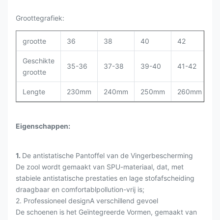
Groottegrafiek:
grootte
36
38
40
42
4
Geschikte
35-36
37-38
39-40
41-42
4
grootte
Lengte
230mm
240mm
250mm
260mm
2
Eigenschappen:
1.
De antistatische Pantoffel van de Vingerbescherming
De zool wordt gemaakt van SPU-materiaal, dat, met
stabiele antistatische prestaties en lage stofafscheiding
draagbaar en comfortablpollution-vrij is;
2. Professioneel designA verschillend gevoel
De schoenen is het Geïntegreerde Vormen, gemaakt van