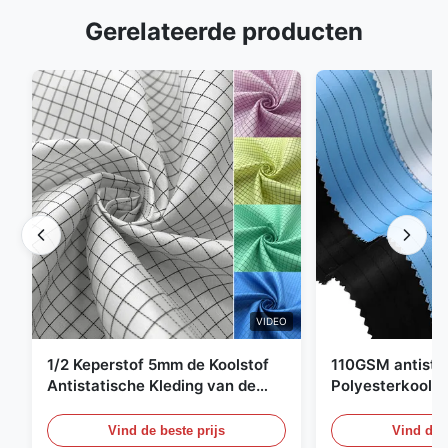
Gerelateerde producten
VIDEO
1/2 Keperstof 5mm de Koolstof
110GSM antista
Antistatische Kleding van de
Polyesterkoolst
Net98% Polyester 2%
Kledingsmateria
Vind de beste prijs
Vind de b