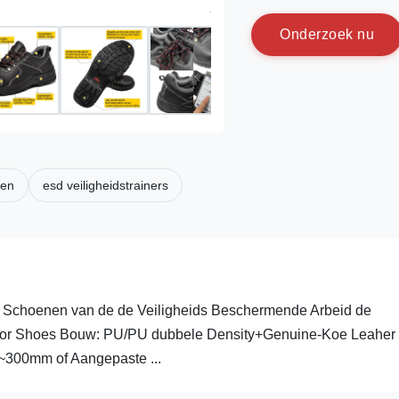
O
n
d
e
r
z
o
e
k
n
u
nen
esd veiligheidstrainers
en Schoenen van de de Veiligheids Beschermende Arbeid de
Labor Shoes Bouw: PU/PU dubbele Density+Genuine-Koe Leaher
~300mm of Aangepaste ...