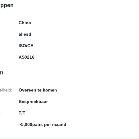
appen
China
allesd
ISO/CE
AS0216
en
lheid:
Overeen te komen
Bespreekbaar
:
T/T
~5,000pairs per maand