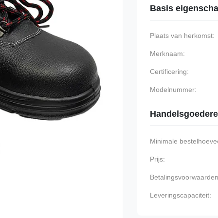
Basis eigensch
Plaats van herkomst:
Merknaam:
Certificering:
Modelnummer:
Handelsgoeder
Minimale bestelhoevee
Prijs:
Betalingsvoorwaarden
Leveringscapaciteit: