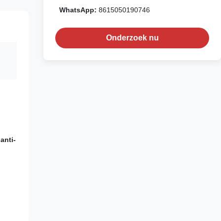
WhatsApp:
8615050190746
Onderzoek nu
anti-