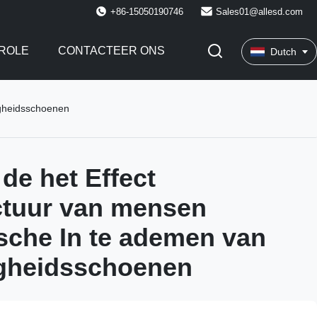
+86-15050190746
Sales01@allesd.com
ROLE
CONTACTEER ONS
Dutch
igheidsschoenen
de het Effect
ctuur van mensen
ische In te ademen van
igheidsschoenen