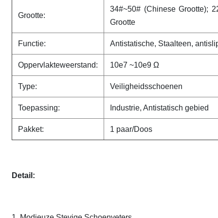
34#~50# (Chinese Grootte);
Grootte:
Grootte
Functie:
Antistatische, Staalteen, antisli
Oppervlakteweerstand:
10e7 ~10e9 Ω
Type:
Veiligheidsschoenen
Toepassing:
Industrie, Antistatisch gebied
Pakket:
1 paar/Doos
Detail:
1. Modieuze Stevige Schoenveters