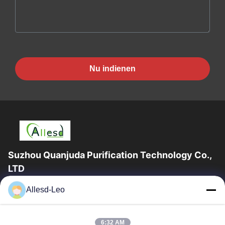
Nu indienen
Suzhou Quanjuda Purification Technology Co.,
LTD
16years ervaring, als belangrijke fabrikant en exporteur van
Allesd-Leo
ESD & Cleanroom producten, bieden wij een volledige lijn van
ESD & Cleanroom materiaal...
Snelle Links
6:32 AM