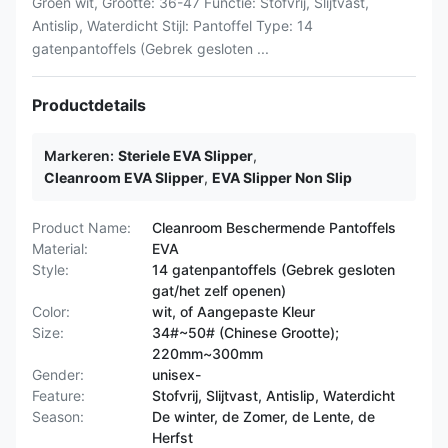
Groen wit, Grootte: 36-47 Functie: Stofvrij, Slijtvast,
Antislip, Waterdicht Stijl: Pantoffel Type: 14
gatenpantoffels (Gebrek gesloten ...
Productdetails
Markeren:
Steriele EVA Slipper
,
Cleanroom EVA Slipper
,
EVA Slipper Non Slip
Product Name:
Cleanroom Beschermende Pantoffels
Material:
EVA
Style:
14 gatenpantoffels (Gebrek gesloten
gat/het zelf openen)
Color:
wit, of Aangepaste Kleur
Size:
34#~50# (Chinese Grootte);
220mm~300mm
Gender:
unisex-
Feature:
Stofvrij, Slijtvast, Antislip, Waterdicht
Season:
De winter, de Zomer, de Lente, de
Herfst