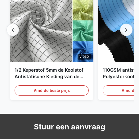
VIDEO
1/2 Keperstof 5mm de Koolstof
110GSM antista
Antistatische Kleding van de
Polyesterkoolst
Net98% Polyester 2%
Kledingsmateria
Vind de beste prijs
Vind de b
Stuur een aanvraag