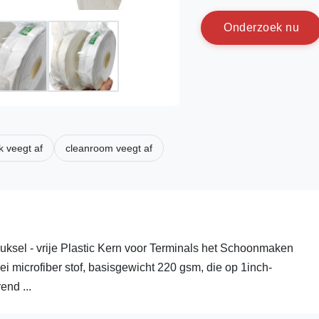
O
n
d
e
r
z
o
e
k
n
u
k veegt af
cleanroom veegt af
Pluksel - vrije Plastic Kern voor Terminals het Schoonmaken
i microfiber stof, basisgewicht 220 gsm, die op 1inch-
end ...