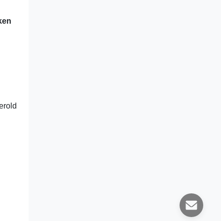
aken
erold