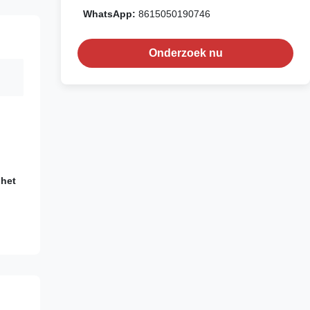
WhatsApp:
8615050190746
Onderzoek nu
 het