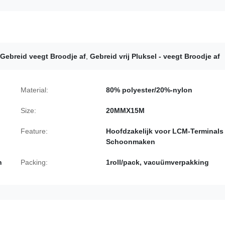
Gebreid veegt Broodje af
,
Gebreid vrij Pluksel - veegt Broodje af
Material:
80% polyester/20%-nylon
Size:
20MMX15M
Feature:
Hoofdzakelijk voor LCM-Terminals
Schoonmaken
n
Packing:
1roll/pack, vacuümverpakking