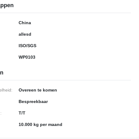
appen
China
allesd
ISO/SGS
WP0103
en
lheid:
Overeen te komen
Bespreekbaar
:
T/T
10.000 kg per maand