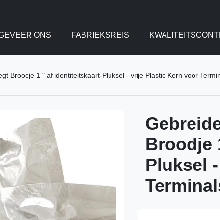
GEVEER ONS
FABRIEKSREIS
KWALITEITSCONT
t Broodje 1 " af identiteitskaart-Pluksel - vrije Plastic Kern voor Ter
Gebreide
Broodje 1
Pluksel -
Termina