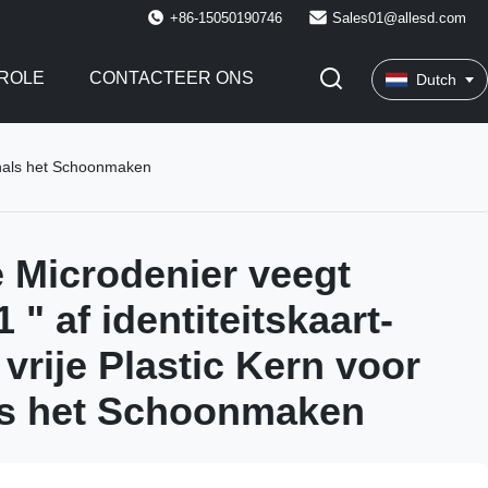
+86-15050190746
Sales01@allesd.com
ROLE
CONTACTEER ONS
Dutch
minals het Schoonmaken
 Microdenier veegt
 " af identiteitskaart-
 vrije Plastic Kern voor
ls het Schoonmaken