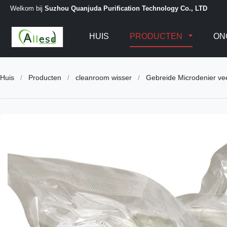
Welkom bij
Suzhou Quanjuda Purification Technology Co., LTD
HUIS
PRODUCTEN
ON
Huis
/
Producten
/
cleanroom wisser
/
Gebreide Microdenier veeg