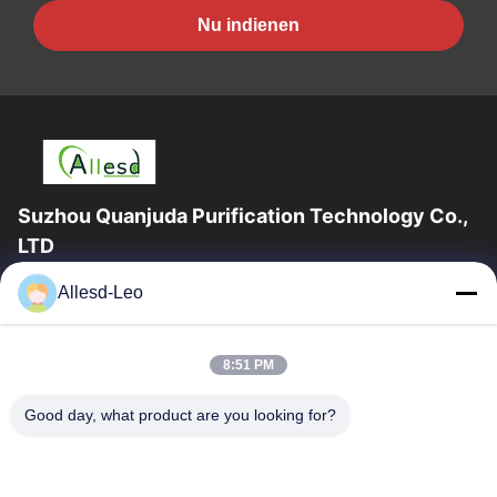
Nu indienen
Suzhou Quanjuda Purification Technology Co.,
LTD
16years ervaring, als belangrijke fabrikant en exporteur van
Allesd-Leo
ESD & Cleanroom producten, bieden wij een volledige lijn van
ESD & Cleanroom materiaal...
Snelle Links
8:51 PM
Huis
Producten
Good day, what product are you looking for?
Ongeveer Ons
Fabrieksreis
Kwaliteitscontrole
Contacteer Ons