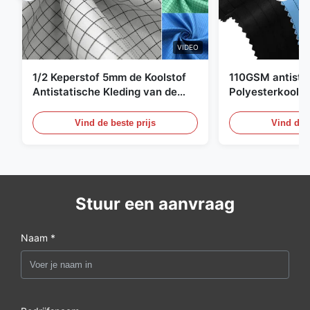
VIDEO
1/2 Keperstof 5mm de Koolstof
110GSM antista
Antistatische Kleding van de
Polyesterkoolst
Net98% Polyester 2%
Kledingsmateria
Vind de beste prijs
Vind de b
Stuur een aanvraag
Naam *