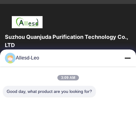
Suzhou Quanjuda Purification Technology Co.,
LTD
16years ervaring, als belangrijke fabrikant en exporteur van
Allesd-Leo
ESD & Cleanroom producten, bieden wij een volledige lijn van
ESD & Cleanroom materiaal...
Snelle Links
3:09 AM
Huis
Producten
Good day, what product are you looking for?
Ongeveer Ons
Fabrieksreis
Kwaliteitscontrole
Contacteer Ons
Verzoek Om Een Citaat
Neem Contact Met Ons Op