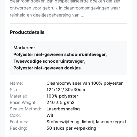
cleanroomdoeken zijn gespecialiseerde doeken die zijn
ontworpen voor gebruik in cleanroomomgevingen waar
reinheid en deeltjesbeheersing van ...
Productdetails
Markeren:
Polyester niet-geweven schoonruimteveger
,
Tweevoudige schoonruimteveger
,
Polyester niet-geweven doekjes
Name:
Cleanroomwisser van 100% polyester
Size:
12"x12"/ 30x30cm
Material:
100% polyester
Basic Weight:
240 ± 5 g/m2
Sealed Method:
Laserbesnoeiing
Color:
Wit
Features:
Stofverwijdering, lintvrij, laserverzegeld
Packing:
50 stuks per verpakking