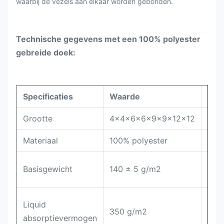
waarbij de vezels aan elkaar worden gebonden.
Technische gegevens met een 100% polyester
gebreide doek:
Specificaties
Waarde
Tes
Grootte
4×4×6×6×9×9×12×12
Materiaal
100% polyester
Elek
Basisgewicht
140 ± 5 g/m2
bala
Ver
Liquid
350 g/m2
ana
absorptievermogen