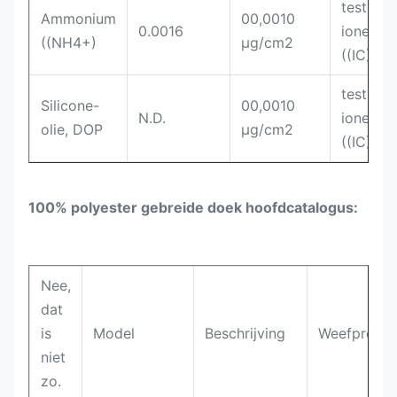
tes
Ammonium
00,0010
0.0016
ionench
((NH4+)
μg/cm2
((IC)
tes
Silicone-
00,0010
N.D.
ionench
olie, DOP
μg/cm2
((IC)
100% polyester gebreide doek hoofdcatalogus:
Nee,
dat
is
Model
Beschrijving
Weefproce
niet
zo.