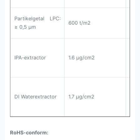
IES
Get
Partikelgetal LPC:
600 t/m2
vloe
≥ 0,5 μm
deel
Gem
gew
IPA-extractor
1.6 μg/cm2
ext
na d
Gem
gew
DI Waterextractor
1.7 μg/cm2
ext
na d
RoHS-conform: