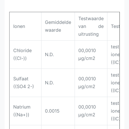
Testwaarde
Gemiddelde
Ionen
van de
Testmet
waarde
uitrusting
tes
Chloride
00,0010
N.D.
ionench
((Cl-))
μg/cm2
((IC)
tes
Sulfaat
00,0010
N.D.
ionench
((SO4 2-)
μg/cm2
((IC)
tes
Natrium
00,0010
0.0015
ionench
((Na+))
μg/cm2
((IC)