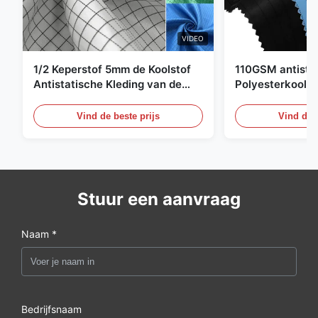
VIDEO
1/2 Keperstof 5mm de Koolstof
110GSM antista
Antistatische Kleding van de
Polyesterkoolst
Net98% Polyester 2%
Kledingsmateria
Vind de beste prijs
Vind de b
Stuur een aanvraag
Naam *
Bedrijfsnaam