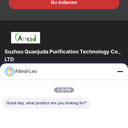
Nu indienen
Suzhou Quanjuda Purification Technology Co.,
LTD
16years ervaring, als belangrijke fabrikant en exporteur van
Allesd-Leo
ESD & Cleanroom producten, bieden wij een volledige lijn van
ESD & Cleanroom materiaal...
Snelle Links
1:39 PM
Huis
Producten
Good day, what product are you looking for?
Ongeveer Ons
Fabrieksreis
Kwaliteitscontrole
Contacteer Ons
Verzoek Om Een Citaat