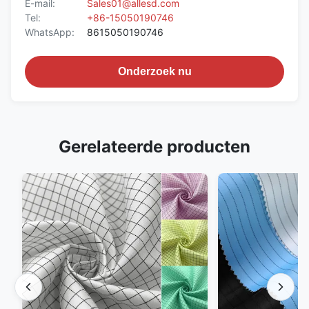
E-mail:
Sales01@allesd.com
Tel:
+86-15050190746
WhatsApp:
8615050190746
Onderzoek nu
Gerelateerde producten