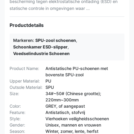
bescherming tegen elektrostatische ontlading (ESD) en
statische controle in omgevingen waar ...
Productdetails
Markeren:
SPU-zool schoenen
,
Schoonkamer ESD-slipper
,
Voedselindustrie Schoenen
Product Name:
Antistatische PU-schoenen met
bovenste SPU-zool
Upper Material:
PU
Outsole Material:
SPU
Size:
34#~50# (Chinese grootte);
220mm~300mm
Color:
GREY, of aangepast
Feature:
Antistatisch, stofvrij
Style:
Vierhoeken veiligheidsschoenen
Gender:
Unisex, mannen en vrouwen
Season:
Winter, zomer, lente, herfst