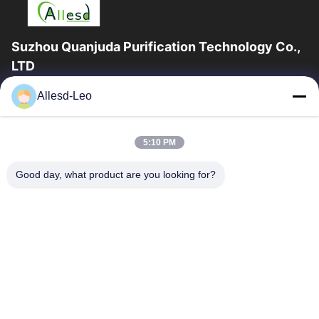
Suzhou Quanjuda Purification Technology Co.,
LTD
16years ervaring, als belangrijke fabrikant en exporteur van
Allesd-Leo
ESD & Cleanroom producten, bieden wij een volledige lijn van
ESD & Cleanroom materiaal...
Snelle Links
5:10 PM
Huis
Producten
Good day, what product are you looking for?
Ongeveer Ons
Fabrieksreis
Kwaliteitscontrole
Contacteer Ons
Verzoek Om Een Citaat
Neem Contact Met Ons Op
0086-512-65883749
0086-512-66190772