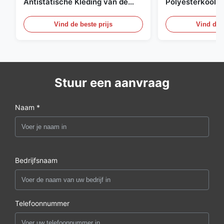
Antistatische Kleding van de
Polyesterkoolst
Net98% Polyester 2%
Kledingsmateria
Vind de beste prijs
Vind de b
Stuur een aanvraag
Naam *
Bedrijfsnaam
Telefoonnummer