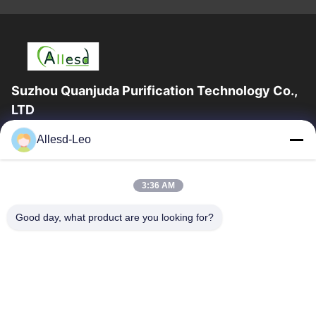
Suzhou Quanjuda Purification Technology Co.,
LTD
16years ervaring, als belangrijke fabrikant en exporteur van
Allesd-Leo
ESD & Cleanroom producten, bieden wij een volledige lijn van
ESD & Cleanroom materiaal...
Snelle Links
3:36 AM
Huis
Producten
Good day, what product are you looking for?
Ongeveer Ons
Fabrieksreis
Kwaliteitscontrole
Contacteer Ons
Verzoek Om Een Citaat
Neem Contact Met Ons Op