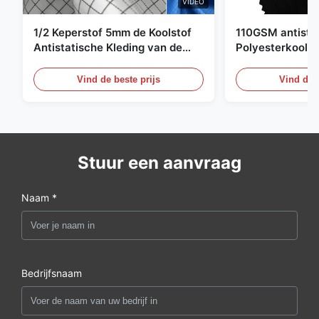
VIDEO
1/2 Keperstof 5mm de Koolstof
110GSM antista
Antistatische Kleding van de
Polyesterkoolst
Net98% Polyester 2%
Kledingsmateria
Vind de beste prijs
Vind de b
Stuur een aanvraag
Naam *
Bedrijfsnaam