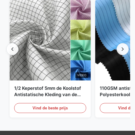
VIDEO
1/2 Keperstof 5mm de Koolstof
110GSM antista
Antistatische Kleding van de
Polyesterkoolst
Net98% Polyester 2%
Kledingsmateria
Vind de beste prijs
Vind de b