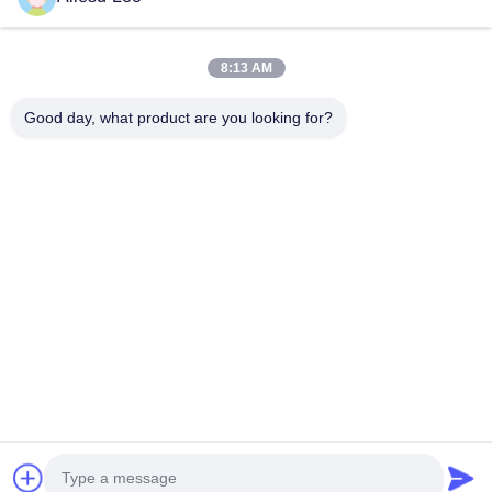
ESD & Cleanroom producten, bieden wij een volledige lijn van
ESD & Cleanroom materiaal...
Snelle Links
8:13 AM
Huis
Producten
Good day, what product are you looking for?
Ongeveer Ons
Fabrieksreis
Kwaliteitscontrole
Contacteer Ons
Verzoek Om Een Citaat
Neem Contact Met Ons Op
0086-512-65883749
0086-512-66190772
Sales01@allesd.com
Auteursrecht © 2018-2026 Suzhou Quanjuda Purification Technology Co.,
LTD. Alle rechten voorbehouden.