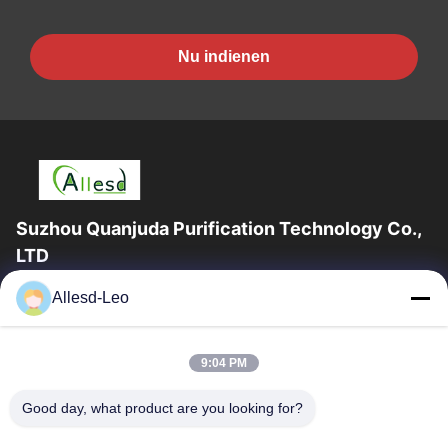
Nu indienen
Suzhou Quanjuda Purification Technology Co.,
LTD
16years ervaring, als belangrijke fabrikant en exporteur van
Allesd-Leo
ESD & Cleanroom producten, bieden wij een volledige lijn van
ESD & Cleanroom materiaal...
Snelle Links
9:04 PM
Huis
Producten
Good day, what product are you looking for?
Ongeveer Ons
Fabrieksreis