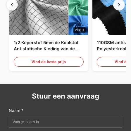
VIDEO
1/2 Keperstof 5mm de Koolstof
110GSM antista
Antistatische Kleding van de
Polyesterkoolst
Net98% Polyester 2%
Kledingsmateria
Vind de beste prijs
Vind de b
Stuur een aanvraag
Naam *