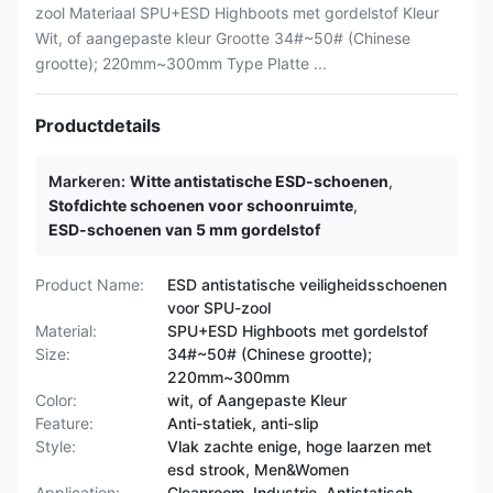
zool Materiaal SPU+ESD Highboots met gordelstof Kleur
Wit, of aangepaste kleur Grootte 34#~50# (Chinese
grootte); 220mm~300mm Type Platte ...
Productdetails
Markeren:
Witte antistatische ESD-schoenen
,
Stofdichte schoenen voor schoonruimte
,
ESD-schoenen van 5 mm gordelstof
Product Name:
ESD antistatische veiligheidsschoenen
voor SPU-zool
Material:
SPU+ESD Highboots met gordelstof
Size:
34#~50# (Chinese grootte);
220mm~300mm
Color:
wit, of Aangepaste Kleur
Feature:
Anti-statiek, anti-slip
Style:
Vlak zachte enige, hoge laarzen met
esd strook, Men&Women
Application:
Cleanroom, Industrie, Antistatisch