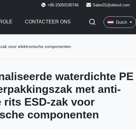
+86-15050190746
Sales01@allesd.com
ROLE
CONTACTEER ONS
Dutch
D-zak voor elektronische componenten
aliseerde waterdichte PE
erpakkingszak met anti-
e rits ESD-zak voor
nische componenten