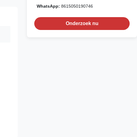
WhatsApp:
8615050190746
Onderzoek nu