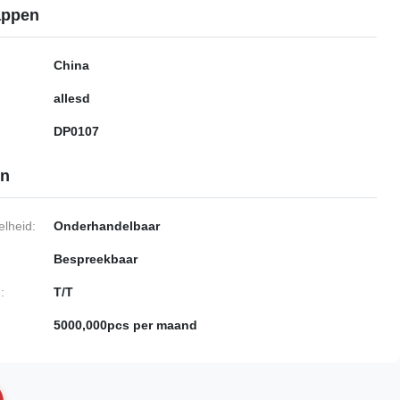
appen
China
allesd
DP0107
en
lheid:
Onderhandelbaar
Bespreekbaar
:
T/T
5000,000pcs per maand