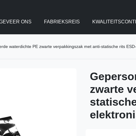
GEVEER ONS
FABRIEKSREIS
KWALITEITSCONT
rde waterdichte PE zwarte verpakkingszak met anti-statische rits ES
Geperson
zwarte v
statisch
elektro