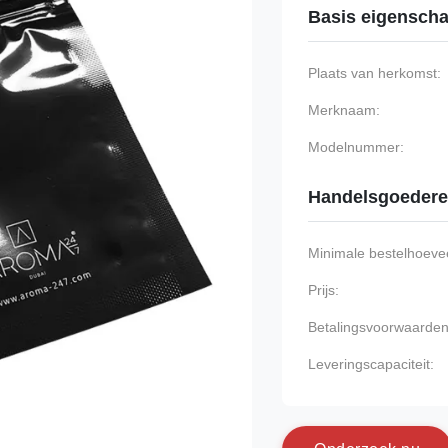
Basis eigensch
Plaats van herkomst:
Merknaam:
Modelnummer:
Handelsgoeder
Minimale bestelhoevee
Prijs:
Betalingsvoorwaarden
Leveringscapaciteit: