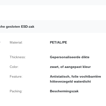
sche gesloten ESD-zak
r
Material:
PET/AL/PE
Thickness:
Gepersonaliseerde dikte
Color:
zwart, of aangepast kleur
Feature:
Antistatisch, folie vochtbarrière
hitteverzegeld waterdicht
Packing:
Beschermingszak