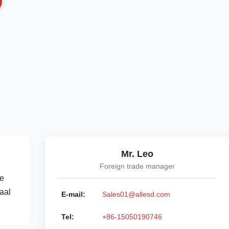
Mr. Leo
Foreign trade manager
he
aal
E-mail:
Sales01@allesd.com
Tel:
+86-15050190746