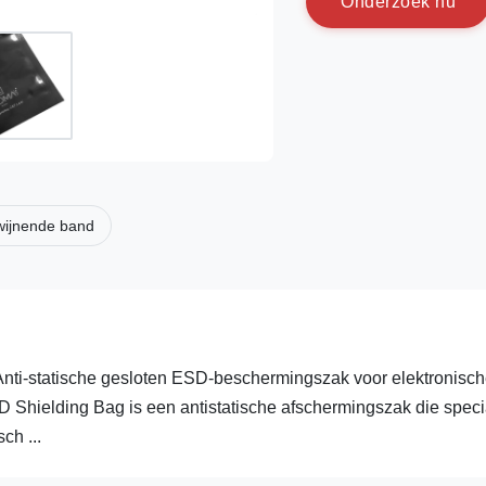
O
n
d
e
r
z
o
e
k
n
u
dwijnende band
nti-statische gesloten ESD-beschermingszak voor elektronisc
Shielding Bag is een antistatische afschermingszak die speci
ch ...