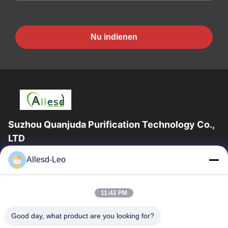
Nu indienen
Suzhou Quanjuda Purification Technology Co.,
LTD
16years ervaring, als belangrijke fabrikant en exporteur van
Allesd-Leo
ESD & Cleanroom producten, bieden wij een volledige lijn van
ESD & Cleanroom materiaal...
Snelle Links
11:42 PM
Huis
Producten
Good day, what product are you looking for?
Ongeveer Ons
Fabrieksreis