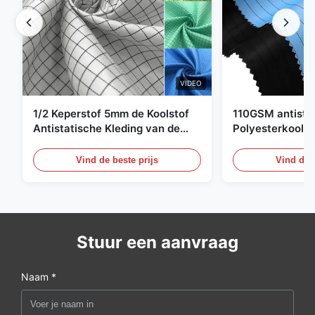
VIDEO
1/2 Keperstof 5mm de Koolstof
110GSM antista
Antistatische Kleding van de
Polyesterkoolst
Net98% Polyester 2%
Kledingsmateria
Vind de beste prijs
Vind de b
Stuur een aanvraag
Naam *