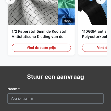
VIDEO
1/2 Keperstof 5mm de Koolstof
110GSM antista
Antistatische Kleding van de
Polyesterkoolst
Net98% Polyester 2%
Kledingsmateria
Vind de beste prijs
Vind de b
Stuur een aanvraag
Naam *