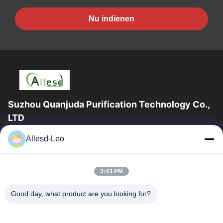
Nu indienen
Suzhou Quanjuda Purification Technology Co.,
LTD
16years ervaring, als belangrijke fabrikant en exporteur van
Allesd-Leo
ESD & Cleanroom producten, bieden wij een volledige lijn van
ESD & Cleanroom materiaal...
Snelle Links
3:43 PM
Huis
Producten
Good day, what product are you looking for?
Ongeveer Ons
Fabrieksreis
Kwaliteitscontrole
Contacteer Ons