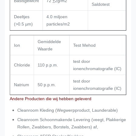
Basisgewicht
72
+
2g/m2
Saldotest
Deeltjes
4.0 miljoen
(>0.5 µm)
particles/m2
Gemiddelde
Ion
Test Mehod
Waarde
test door
Chloride
110 p.p.m.
ionenchromatografie (IC)
test door
Natrium
50 p.p.m.
ionenchromatografie (IC)
Andere Producten die wij hebben geleverd
Cleanroom Kleding (Wegwerpproduct, Launderable)
Cleanroom Schoonmakende Levering (veegt, Plakkerige
Rollen, Zwabbers, Borstels, Zwabbers) af,