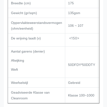
Breedte (cm)
175
Gewicht (gr/sqm)
135gsm
Oppervlakteweerstandsvermogen
106 ~ 107
(ohm/eenheid)
<150>
De wrijving laadt (v)
Aantal garens (denier)
Afwijking
50DFDY*50DDTY
Weft
Weefselstijl
Gebreid
Geadviseerde Klasse van
Klasse 100~1000
Cleanroom