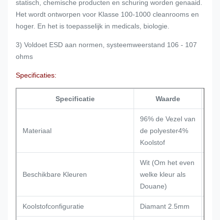
statisch, chemische producten en schuring worden genaaid.
Het wordt ontworpen voor Klasse 100-1000 cleanrooms en
hoger. En het is toepasselijk in medicals, biologie.
3) Voldoet ESD aan normen, systeemweerstand 106 - 107
ohms
Specificaties:
Specificatie
Waarde
Tes
96% de Vezel van
Materiaal
de polyester4%
Koolstof
Wit (Om het even
Beschikbare Kleuren
welke kleur als
Douane)
Koolstofconfiguratie
Diamant 2.5mm