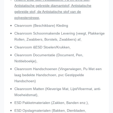
Diamant
135-
Antistatische gebreide diamantstof, Antistatische
AF0631
50DFDY*50DDTY
2.5mm
140gsm
gebreide stof, de Antistatische stof van de
polyesterstreep,
Cleanroom (Beschikbare) Kleding
Cleanroom Schoonmakende Levering (veegt, Plakkerige
Rollen, Zwabbers, Borstels, Zwabbers) af,
Cleanroom &ESD Stoelen/Krukken,
Cleanroom Documentatie (Document, Pen,
Notitieboekje),
Cleanroom Handschoenen (Vingerwiegen, Pu Met een
laag bedekte Handschoen, pvc Gestippelde
Handschoen)
Cleanroom Matten (Kleverige Mat, Lijst/Vloermat, anti-
Moeheidsmat),
ESD Pakketmaterialen (Zakken, Banden enz.),
ESD Opslagmaterialen (Bakken, Dienbladen,