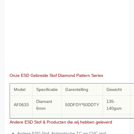
Onze ESD Gebreide Stof Diamond Pattern Series
Model
Specificatie
Garentelling
Gewicht
Diamant
135-
AF0633
50DFDY*50DDTY
6mm
140gsm
Diamant
135-
Andere ESD Stof & Producten die wij hebben geleverd
AF0632
50DFDY*50DDTY
5mm
140gsm
Andere ESD Stof: Antistatische TC en CVC stof,