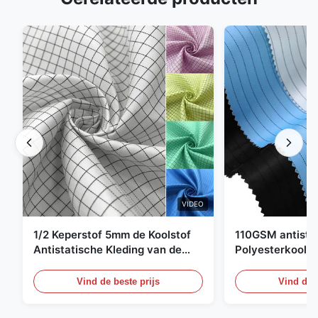
VIDEO
1/2 Keperstof 5mm de Koolstof
110GSM antista
Antistatische Kleding van de
Polyesterkoolst
Net98% Polyester 2%
Kledingsmateria
Vind de beste prijs
Vind de b