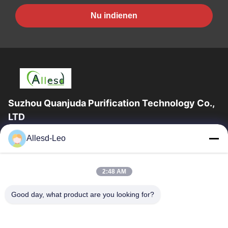
Nu indienen
Suzhou Quanjuda Purification Technology Co.,
LTD
16years ervaring, als belangrijke fabrikant en exporteur van
Allesd-Leo
ESD & Cleanroom producten, bieden wij een volledige lijn van
ESD & Cleanroom materiaal...
Snelle Links
2:48 AM
Huis
Producten
Good day, what product are you looking for?
Ongeveer Ons
Fabrieksreis
Kwaliteitscontrole
Contacteer Ons