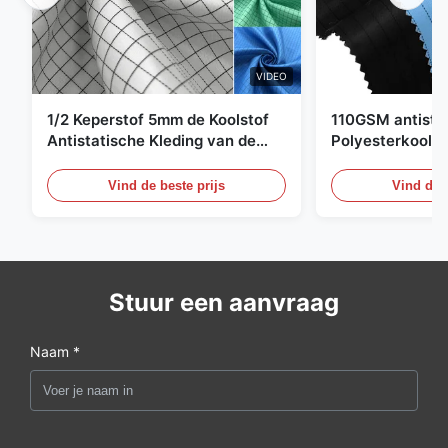
VIDEO
1/2 Keperstof 5mm de Koolstof
110GSM antista
Antistatische Kleding van de
Polyesterkoolst
Net98% Polyester 2%
Kledingsmateria
Vind de beste prijs
Vind de b
Stuur een aanvraag
Naam *