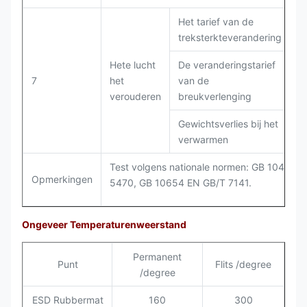
Het tarief van de
treksterkteverandering
Hete lucht
De veranderingstarief
7
het
van de
G
verouderen
breukverlenging
Gewichtsverlies bij het
verwarmen
Test volgens nationale normen: GB 1040, G
Opmerkingen
5470, GB 10654 EN GB/T 7141.
Ongeveer Temperaturenweerstand
Permanent
Punt
Flits /degree
/degree
ESD Rubbermat
160
300