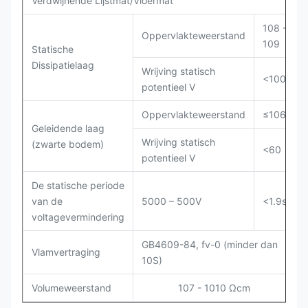
Verdwijnende Lijstmat/Vloermat
108 -
Oppervlakteweerstand
109
Statische
Dissipatielaag
Wrijving statisch
<100
potentieel V
Oppervlakteweerstand
≤106
Geleidende laag
Wrijving statisch
(zwarte bodem)
<60
potentieel V
De statische periode
van de
5000 – 500V
<1.9s
voltagevermindering
GB4609-84, fv-0 (minder dan
Vlamvertraging
10S)
Volumeweerstand
107 - 1010 Ωcm