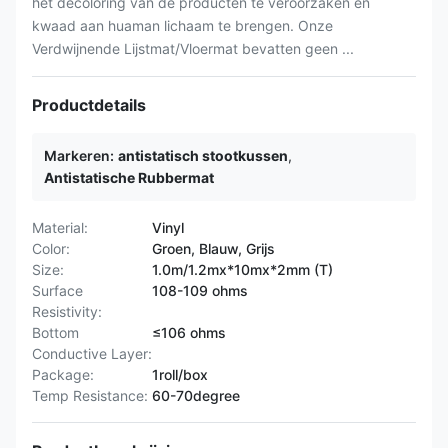
het decoloring van de producten te veroorzaken en
kwaad aan huaman lichaam te brengen. Onze
Verdwijnende Lijstmat/Vloermat bevatten geen ...
Productdetails
Markeren:
antistatisch stootkussen
,
Antistatische Rubbermat
Material:
Vinyl
Color:
Groen, Blauw, Grijs
Size:
1.0m/1.2mx*10mx*2mm (T)
Surface
108-109 ohms
Resistivity:
Bottom
≤106 ohms
Conductive Layer:
Package:
1roll/box
Temp Resistance:
60-70degree