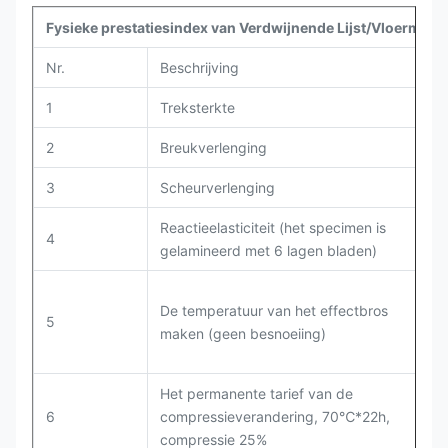
Fysieke prestatiesindex van Verdwijnende Lijst/Vloermat
Nr.
Beschrijving
T
1
Treksterkte
G
2
Breukverlenging
G
3
Scheurverlenging
G
Reactieelasticiteit (het specimen is
4
G
gelamineerd met 6 lagen bladen)
De temperatuur van het effectbros
5
G
maken (geen besnoeiing)
Het permanente tarief van de
6
compressieverandering, 70℃*22h,
G
compressie 25%