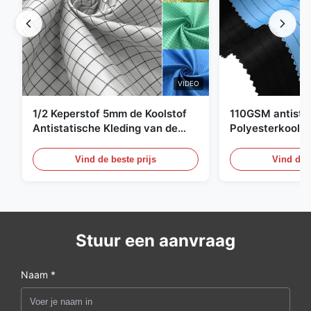
VIDEO
1/2 Keperstof 5mm de Koolstof
110GSM antista
Antistatische Kleding van de
Polyesterkoolst
Net98% Polyester 2%
Kledingsmateria
Vind de beste prijs
Vind de b
Stuur een aanvraag
Naam *