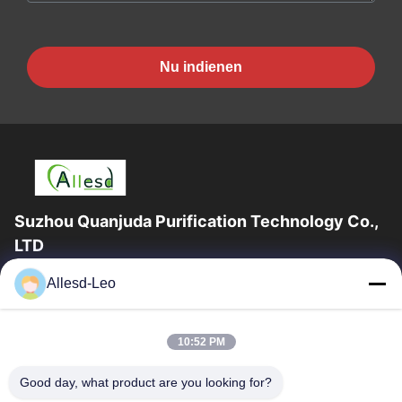
Nu indienen
Suzhou Quanjuda Purification Technology Co.,
LTD
16years ervaring, als belangrijke fabrikant en exporteur van
Allesd-Leo
ESD & Cleanroom producten, bieden wij een volledige lijn van
ESD & Cleanroom materiaal...
Snelle Links
10:52 PM
Huis
Producten
Good day, what product are you looking for?