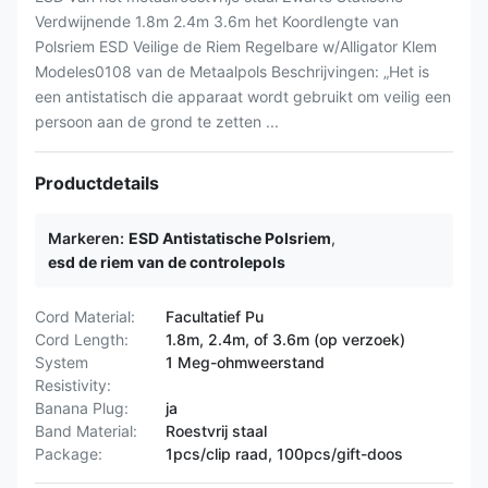
Verdwijnende 1.8m 2.4m 3.6m het Koordlengte van
Polsriem ESD Veilige de Riem Regelbare w/Alligator Klem
Modeles0108 van de Metaalpols Beschrijvingen: „Het is
een antistatisch die apparaat wordt gebruikt om veilig een
persoon aan de grond te zetten ...
Productdetails
Markeren:
ESD Antistatische Polsriem
,
esd de riem van de controlepols
Cord Material:
Facultatief Pu
Cord Length:
1.8m, 2.4m, of 3.6m (op verzoek)
System
1 Meg-ohmweerstand
Resistivity:
Banana Plug:
ja
Band Material:
Roestvrij staal
Package:
1pcs/clip raad, 100pcs/gift-doos