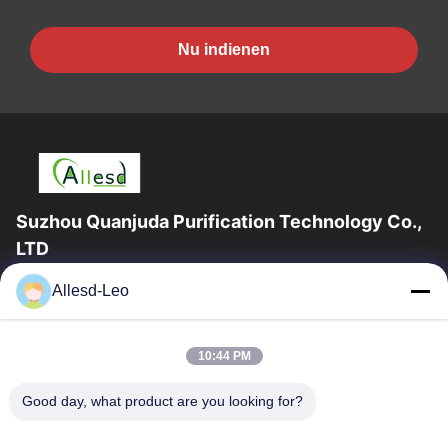
Nu indienen
Suzhou Quanjuda Purification Technology Co.,
LTD
16years ervaring, als belangrijke fabrikant en exporteur van
Allesd-Leo
ESD & Cleanroom producten, bieden wij een volledige lijn van
ESD & Cleanroom materiaal...
Snelle Links
10:44 PM
Huis
Producten
Good day, what product are you looking for?
Ongeveer Ons
Fabrieksreis