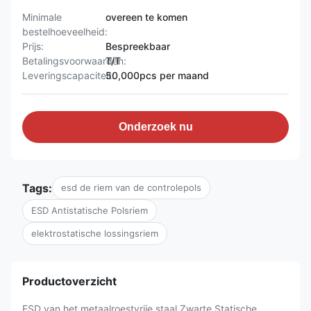
Minimale
overeen te komen
bestelhoeveelheid:
Prijs:
Bespreekbaar
Betalingsvoorwaarden:
T/T
Leveringscapaciteit:
50,000pcs per maand
Onderzoek nu
Tags:
esd de riem van de controlepols
ESD Antistatische Polsriem
elektrostatische lossingsriem
Productoverzicht
ESD van het metaalroestvrije staal Zwarte Statische