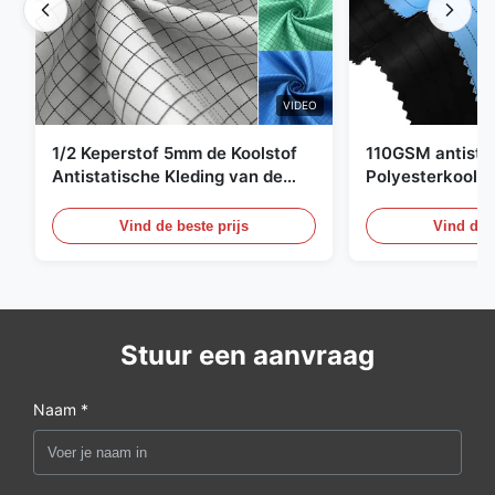
VIDEO
1/2 Keperstof 5mm de Koolstof
110GSM antista
Antistatische Kleding van de
Polyesterkoolst
Net98% Polyester 2%
Kledingsmateria
Vind de beste prijs
Vind de b
Stuur een aanvraag
Naam *