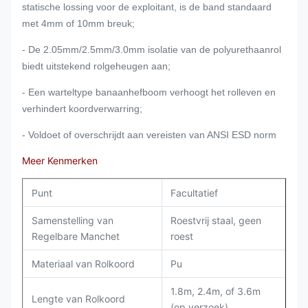
statische lossing voor de exploitant, is de band standaard
met 4mm of 10mm breuk;
- De 2.05mm/2.5mm/3.0mm isolatie van de polyurethaanrol
biedt uitstekend rolgeheugen aan;
- Een warteltype banaanhefboom verhoogt het rolleven en
verhindert koordverwarring;
- Voldoet of overschrijdt aan vereisten van ANSI ESD norm
Meer Kenmerken
Punt
Facultatief
Samenstelling van
Roestvrij staal, geen
Regelbare Manchet
roest
Materiaal van Rolkoord
Pu
1.8m, 2.4m, of 3.6m
Lengte van Rolkoord
(op verzoek)