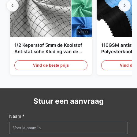
VIDEO
1/2 Keperstof 5mm de Koolstof
110GSM antista
Antistatische Kleding van de
Polyesterkoolst
Net98% Polyester 2%
Kledingsmateria
Vind de beste prijs
Vind de b
Stuur een aanvraag
Naam *