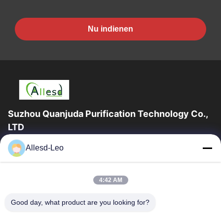
Nu indienen
Suzhou Quanjuda Purification Technology Co.,
LTD
16years ervaring, als belangrijke fabrikant en exporteur van
Allesd-Leo
ESD & Cleanroom producten, bieden wij een volledige lijn van
ESD & Cleanroom materiaal...
Snelle Links
4:42 AM
Huis
Producten
Good day, what product are you looking for?
Ongeveer Ons
Fabrieksreis