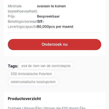
Minimale
overeen te komen
bestelhoeveelheid:
Prijs:
Bespreekbaar
Betalingsvoorwaarden:
T/T
Leveringscapaciteit:
50,000pcs per maand
Onderzoek nu
Tags:
esd de riem van de controlepols
ESD Antistatische Polsriem
elektrostatische lossingsriem
Productoverzicht
Dubbele Uitloper/Één Uitloper die ESD Koord Één