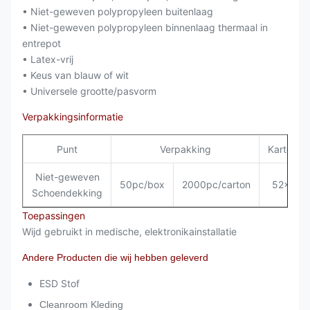
• Niet-geweven polypropyleen buitenlaag
• Niet-geweven polypropyleen binnenlaag thermaal in
entrepot
• Latex-vrij
• Keus van blauw of wit
• Universele grootte/pasvorm
Verpakkingsinformatie
Punt
Verpakking
Kartonaf
Niet-geweven
50pc/box
2000pc/carton
52x38x
Schoendekking
Toepassingen
Wijd gebruikt in medische, elektronikainstallatie
Andere Producten die wij hebben geleverd
ESD Stof
Cleanroom Kleding