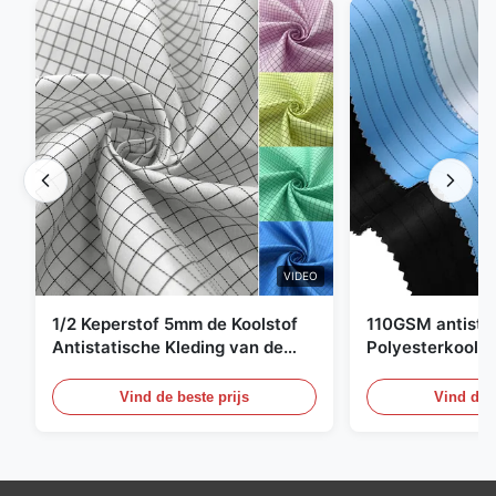
VIDEO
1/2 Keperstof 5mm de Koolstof
110GSM antista
Antistatische Kleding van de
Polyesterkoolst
Net98% Polyester 2%
Kledingsmateria
Vind de beste prijs
Vind de b