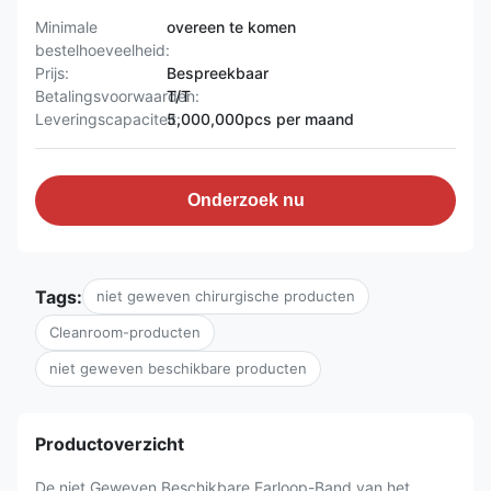
Minimale
overeen te komen
bestelhoeveelheid:
Prijs:
Bespreekbaar
Betalingsvoorwaarden:
T/T
Leveringscapaciteit:
5,000,000pcs per maand
Onderzoek nu
Tags:
niet geweven chirurgische producten
Cleanroom-producten
niet geweven beschikbare producten
Productoverzicht
De niet Geweven Beschikbare Earloop-Band van het