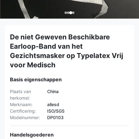
De niet Geweven Beschikbare
Earloop-Band van het
Gezichtsmasker op Typelatex Vrij
voor Medisch
Basis eigenschappen
Plaats van
China
herkomst:
Merknaam:
allesd
Certificering:
ISO/SGS
Modelnummer:
DP0103
Handelsgoederen