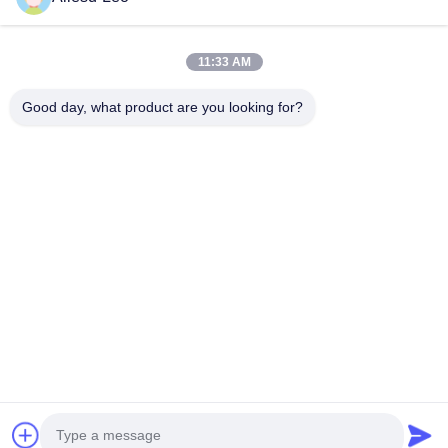
ESD & Cleanroom producten, bieden wij een volledige lijn van
ESD & Cleanroom materiaal...
Snelle Links
11:33 AM
Huis
Producten
Good day, what product are you looking for?
Ongeveer Ons
Fabrieksreis
Kwaliteitscontrole
Contacteer Ons
Verzoek Om Een Citaat
Neem Contact Met Ons Op
0086-512-65883749
0086-512-66190772
Sales01@allesd.com
Auteursrecht © 2018-2026 Suzhou Quanjuda Purification Technology Co.,
LTD. Alle rechten voorbehouden.