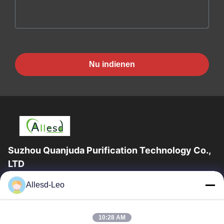
Nu indienen
Suzhou Quanjuda Purification Technology Co.,
LTD
16years ervaring, als belangrijke fabrikant en exporteur van
Allesd-Leo
ESD & Cleanroom producten, bieden wij een volledige lijn van
ESD & Cleanroom materiaal...
Snelle Links
10:28 AM