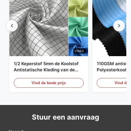
VIDEO
1/2 Keperstof 5mm de Koolstof
110GSM antista
Antistatische Kleding van de
Polyesterkoolst
Net98% Polyester 2%
Kledingsmateria
Vind de beste prijs
Vind de b
Stuur een aanvraag