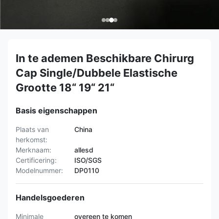
In te ademen Beschikbare Chirurg
Cap Single/Dubbele Elastische
Grootte 18“ 19“ 21“
Basis eigenschappen
Plaats van
China
herkomst:
Merknaam:
allesd
Certificering:
ISO/SGS
Modelnummer:
DP0110
Handelsgoederen
Minimale
overeen te komen