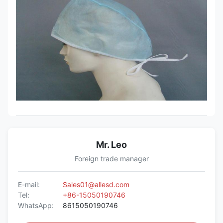
Mr. Leo
Foreign trade manager
E-mail:
Sales01@allesd.com
Tel:
+86-15050190746
WhatsApp:
8615050190746