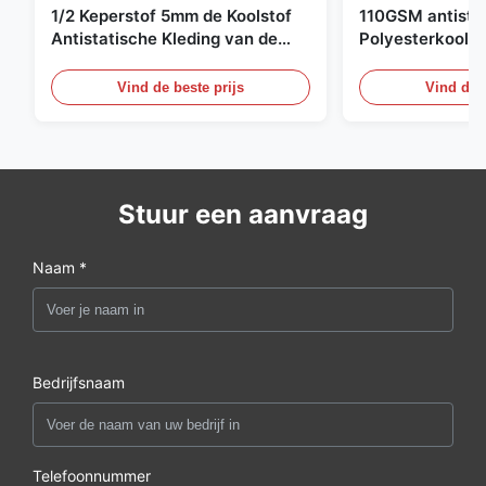
1/2 Keperstof 5mm de Koolstof
110GSM antista
Antistatische Kleding van de
Polyesterkoolst
Net98% Polyester 2%
Kledingsmateria
Vind de beste prijs
Vind de b
Stuur een aanvraag
Naam *
Bedrijfsnaam
Telefoonnummer