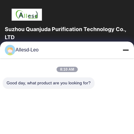
Suzhou Quanjuda Purification Technology Co.,
LTD
16years ervaring, als belangrijke fabrikant en exporteur van
Allesd-Leo
ESD & Cleanroom producten, bieden wij een volledige lijn van
ESD & Cleanroom materiaal...
Snelle Links
8:10 AM
Huis
Producten
Good day, what product are you looking for?
Ongeveer Ons
Fabrieksreis
Kwaliteitscontrole
Contacteer Ons
Verzoek Om Een Citaat
Neem Contact Met Ons Op
0086-512-65883749