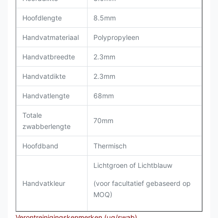
Hoofdlengte
8.5mm
Handvatmateriaal
Polypropyleen
Handvatbreedte
2.3mm
Handvatdikte
2.3mm
Handvatlengte
68mm
Totale
70mm
zwabberlengte
Hoofdband
Thermisch
Lichtgroen of Lichtblauw
Handvatkleur
(voor facultatief gebaseerd op
MOQ)
Verontreinigingskenmerken (µg/swab)