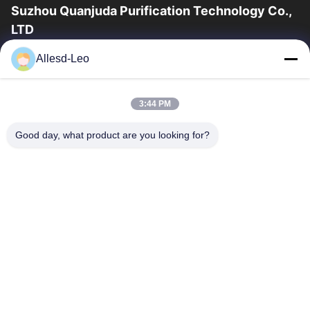
Suzhou Quanjuda Purification Technology Co.,
LTD
16years ervaring, als belangrijke fabrikant en exporteur van
Allesd-Leo
ESD & Cleanroom producten, bieden wij een volledige lijn van
ESD & Cleanroom materiaal...
Snelle Links
3:44 PM
Huis
Producten
Good day, what product are you looking for?
Ongeveer Ons
Fabrieksreis
Kwaliteitscontrole
Contacteer Ons
Verzoek Om Een Citaat
Neem Contact Met Ons Op
0086-512-65883749
0086-512-66190772
Sales01@allesd.com