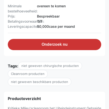
Minimale
overeen te komen
bestelhoeveelheid:
Prijs:
Bespreekbaar
Betalingsvoorwaarden:
T/T
Leveringscapaciteit:
50,000case per maand
Onderzoek nu
Tags:
niet geweven chirurgische producten
Cleanroom-producten
niet geweven beschikbare producten
Productoverzicht
Kritieke Milieu'scleanroom het Uiteindeinstrument Gebreide