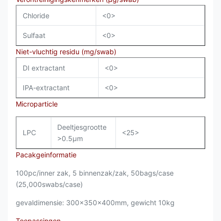
Chloride
<0>
Sulfaat
<0>
Niet-vluchtig residu (mg/swab)
DI extractant
<0>
IPA-extractant
<0>
Microparticle
Deeltjesgrootte
LPC
<25>
>0.5µm
Pacakgeinformatie
100pc/inner zak, 5 binnenzak/zak, 50bags/case
(25,000swabs/case)
gevaldimensie: 300x350x400mm, gewicht 10kg
Toepassingen