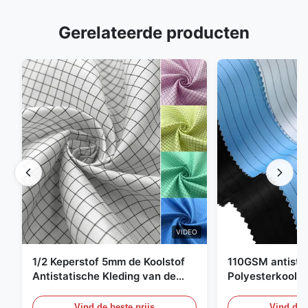
Gerelateerde producten
VIDEO
1/2 Keperstof 5mm de Koolstof
110GSM antista
Antistatische Kleding van de
Polyesterkoolst
Net98% Polyester 2%
Kledingsmateria
Vind de beste prijs
Vind de b