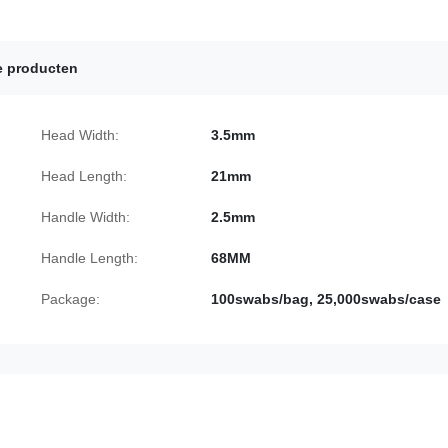
e producten
Head Width:
3.5mm
Head Length:
21mm
Handle Width:
2.5mm
Handle Length:
68MM
Package:
100swabs/bag, 25,000swabs/case