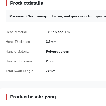
Productdetails
Markeren:
Cleanroom-producten
,
niet geweven chirurgisch
Head Material:
100 ppischuim
Head Thickness:
3.5mm
Handle Material:
Polypropyleen
Handle Thickness:
2.5mm
Total Swab Length:
70mm
Productbeschrijving