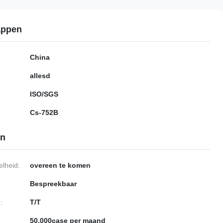
appen
China
allesd
ISO/SGS
Cs-752B
en
lheid:
overeen te komen
Bespreekbaar
:
T/T
50,000case per maand