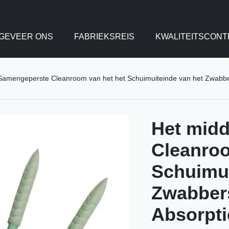
GEVEER ONS
FABRIEKSREIS
KWALITEITSCONT
Samengeperste Cleanroom van het het Schuimuiteinde van het Zwabb
Het mid
Cleanroo
Schuimui
Zwabber
Absorpt