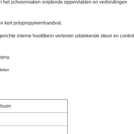
 en het schoonmaken snijdende oppervlakten en verbindingen
een kort polypropyleenhandvat.
richte interne hoofdkern verlenen uitstekende steun en contro
iging;
delen
chuim