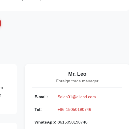
Mr. Leo
Foreign trade manager
en
n
E-mail:
Sales01@allesd.com
Tel:
+86-15050190746
WhatsApp:
8615050190746