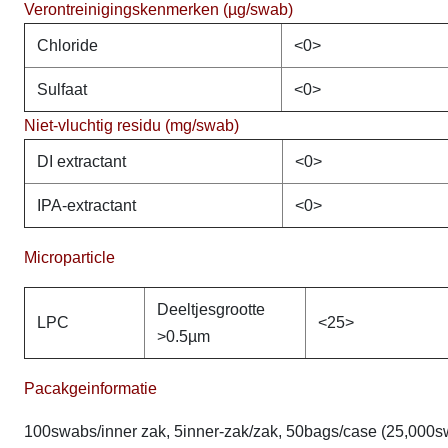
Verontreinigingskenmerken (µg/swab)
Chloride
<0>
Sulfaat
<0>
Niet-vluchtig residu (mg/swab)
DI extractant
<0>
IPA-extractant
<0>
Microparticle
Deeltjesgrootte
LPC
<25>
>0.5µm
Pacakgeinformatie
100swabs/inner zak, 5inner-zak/zak, 50bags/case (25,000