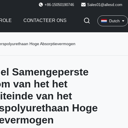
+86-15050190746
Sales01@allesd.com
ROLE
CONTACTEER ONS
Dutch
erspolyurethaan Hoge Absorptievermogen
del Samengeperste
m van het het
teinde van het
spolyurethaan Hoge
ievermogen