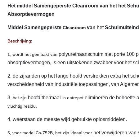
Het middel Samengeperste Cleanroom van het het Schu
Absorptievermogen
Middel Samengeperste
van
het
Schuimuitein
Cleanroom
Beschrijving:
polyurethaanschuim met porie 100 pe
1, wordt het gemaakt van
absorptievermogen, is een uitstekende zwabber voor het sc
2, de zijranden op het lange hoofd verstrekken extra het s
verscheidenheid van industriële toepassingen, van Algeme
3,
hoofd
thermaal-
elimineren de behoefte a
het zijn
in entrepot
vluchtig residu.
4, weerstaan de meeste wijd gebruikte oplosmiddelen.
het verwijderen van 
5, voor model Cs-752B, het zijn ideaal voor