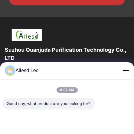
Suzhou Quanjuda Purification Technology Co.,
LTD
16years ervaring, als belangrijke fabrikant en exporteur van
Allesd-Leo
ESD & Cleanroom producten, bieden wij een volledige lijn van
ESD & Cleanroom materiaal...
Snelle Links
6:07 AM
Huis
Producten
Good day, what product are you looking for?
Ongeveer Ons
Fabrieksreis
Kwaliteitscontrole
Contacteer Ons
Verzoek Om Een Citaat