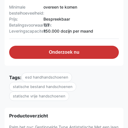
Minimale
overeen te komen
bestelhoeveelheid:
Prijs:
Bespreekbaar
Betalingsvoorwaarden:
T/T
Leveringscapaciteit:
150.000 dozijn per maand
Onderzoek nu
Tags:
esd handhandschoenen
statische bestand handschoenen
statische vrije handschoenen
Productoverzicht
Palm het pvc Gestippelde Type Antistatische Met een laag