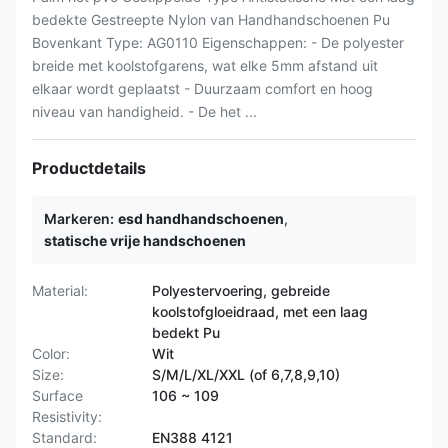
bedekte Gestreepte Nylon van Handhandschoenen Pu
Bovenkant Type: AG0110 Eigenschappen: - De polyester
breide met koolstofgarens, wat elke 5mm afstand uit
elkaar wordt geplaatst - Duurzaam comfort en hoog
niveau van handigheid. - De het ...
Productdetails
Markeren:
esd handhandschoenen
,
statische vrije handschoenen
Material:
Polyestervoering, gebreide
koolstofgloeidraad, met een laag
bedekt Pu
Color:
Wit
Size:
S/M/L/XL/XXL (of 6,7,8,9,10)
Surface
106 ~ 109
Resistivity:
Standard:
EN388 4121