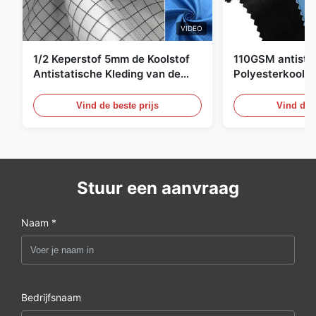
VIDEO
1/2 Keperstof 5mm de Koolstof
110GSM antista
Antistatische Kleding van de
Polyesterkoolst
Net98% Polyester 2%
Kledingsmateria
Vind de beste prijs
Vind de b
Stuur een aanvraag
Naam *
Bedrijfsnaam