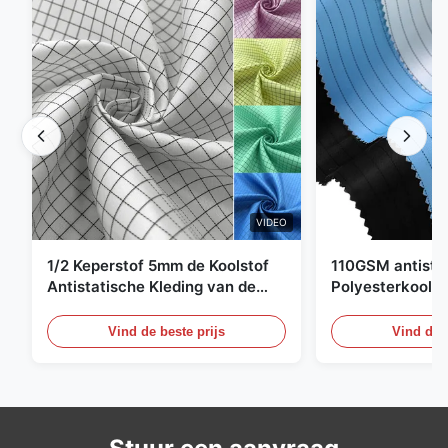
VIDEO
1/2 Keperstof 5mm de Koolstof
110GSM antista
Antistatische Kleding van de
Polyesterkoolst
Net98% Polyester 2%
Kledingsmateria
Vind de beste prijs
Vind de b