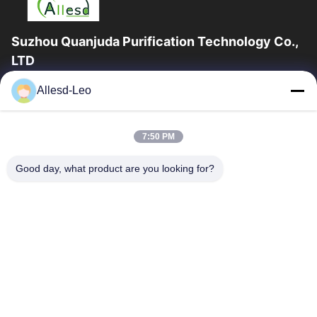
Suzhou Quanjuda Purification Technology Co.,
LTD
16years ervaring, als belangrijke fabrikant en exporteur van
Allesd-Leo
ESD & Cleanroom producten, bieden wij een volledige lijn van
ESD & Cleanroom materiaal...
Snelle Links
7:50 PM
Huis
Producten
Good day, what product are you looking for?
Ongeveer Ons
Fabrieksreis
Kwaliteitscontrole
Contacteer Ons
Verzoek Om Een Citaat
Neem Contact Met Ons Op
0086-512-65883749
0086-512-66190772
Sales01@allesd.com