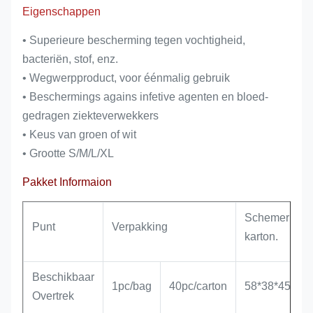
Eigenschappen
• Superieure bescherming tegen vochtigheid,
bacteriën, stof, enz.
• Wegwerpproduct, voor éénmalig gebruik
• Beschermings agains infetive agenten en bloed-
gedragen ziekteverwekkers
• Keus van groen of wit
• Grootte S/M/L/XL
Pakket Informaion
Schemerig
Punt
Verpakking
karton.
Beschikbaar
1pc/bag
40pc/carton
58*38*45cm
Overtrek