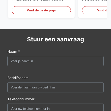
Net98% Polyester 2%
Kledingsmateria
Vind de beste prijs
Vind de b
Stuur een aanvraag
Naam *
Bedrijfsnaam
Telefoonnummer