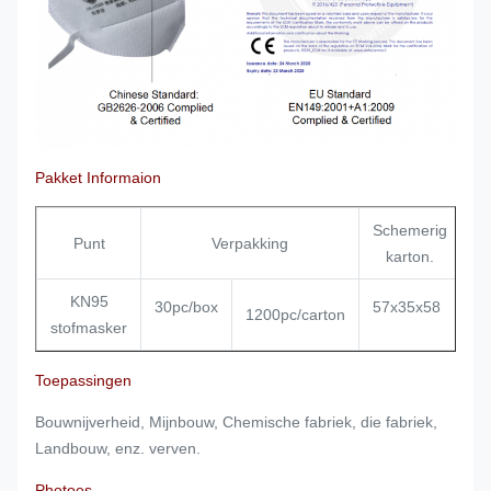
Pakket Informaion
Schemerig
Punt
Verpakking
karton.
KN95
30pc/box
57x35x58
1200pc/carton
stofmasker
Toepassingen
Bouwnijverheid, Mijnbouw, Chemische fabriek, die fabriek,
Landbouw, enz. verven.
Photoes