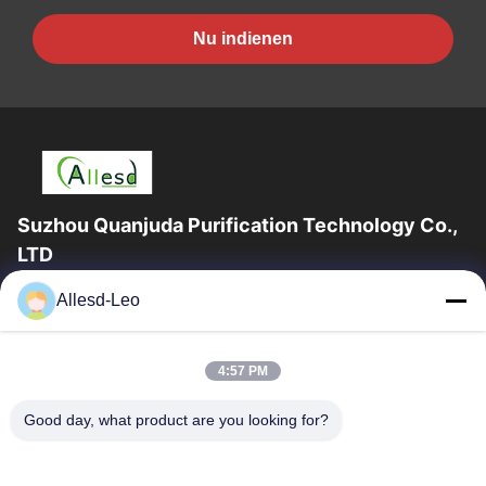
Nu indienen
Suzhou Quanjuda Purification Technology Co.,
LTD
16years ervaring, als belangrijke fabrikant en exporteur van
Allesd-Leo
ESD & Cleanroom producten, bieden wij een volledige lijn van
ESD & Cleanroom materiaal...
Snelle Links
4:57 PM
Huis
Producten
Good day, what product are you looking for?
Ongeveer Ons
Fabrieksreis
Kwaliteitscontrole
Contacteer Ons