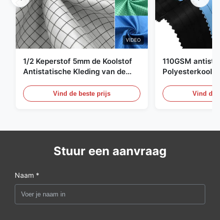
VIDEO
1/2 Keperstof 5mm de Koolstof
110GSM antista
Antistatische Kleding van de
Polyesterkoolst
Net98% Polyester 2%
Kledingsmateria
Vind de beste prijs
Vind de b
Stuur een aanvraag
Naam *