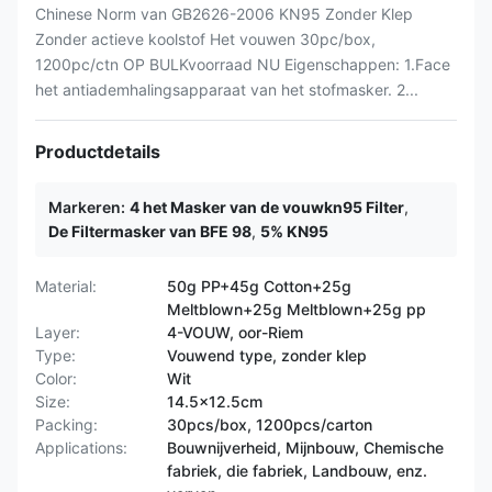
Chinese Norm van GB2626-2006 KN95 Zonder Klep
Zonder actieve koolstof Het vouwen 30pc/box,
1200pc/ctn OP BULKvoorraad NU Eigenschappen: 1.Face
het antiademhalingsapparaat van het stofmasker. 2...
Productdetails
Markeren:
4 het Masker van de vouwkn95 Filter
,
De Filtermasker van BFE 98
,
5% KN95
Material:
50g PP+45g Cotton+25g
Meltblown+25g Meltblown+25g pp
Layer:
4-VOUW, oor-Riem
Type:
Vouwend type, zonder klep
Color:
Wit
Size:
14.5x12.5cm
Packing:
30pcs/box, 1200pcs/carton
Applications:
Bouwnijverheid, Mijnbouw, Chemische
fabriek, die fabriek, Landbouw, enz.