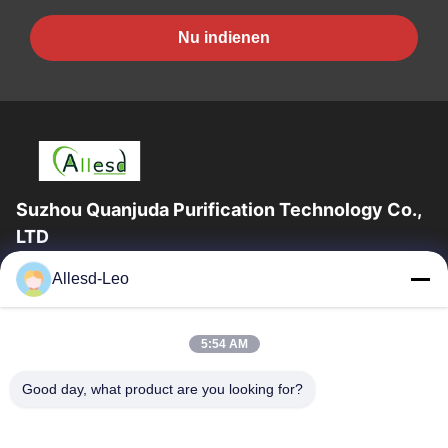
Nu indienen
Suzhou Quanjuda Purification Technology Co.,
LTD
16years ervaring, als belangrijke fabrikant en exporteur van
Allesd-Leo
ESD & Cleanroom producten, bieden wij een volledige lijn van
ESD & Cleanroom materiaal...
Snelle Links
5:54 AM
Huis
Producten
Good day, what product are you looking for?
Ongeveer Ons
Fabrieksreis
Kwaliteitscontrole
Contacteer Ons