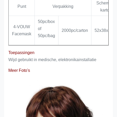
Schemerig
Punt
Verpakking
karton.
50pc/box
4-VOUW
of
2000pc/carton
52x38x38c
Facemask
50pc/bag
Toepassingen
Wijd gebruikt in medische, elektronikainstallatie
Meer Foto's