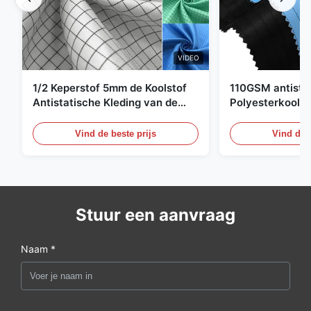
VIDEO
1/2 Keperstof 5mm de Koolstof
110GSM antista
Antistatische Kleding van de
Polyesterkoolst
Net98% Polyester 2%
Kledingsmateria
Vind de beste prijs
Vind de b
Stuur een aanvraag
Naam *