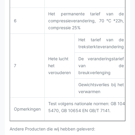
Het permanente tarief van de
6
compressieverandering, 70℃*22h,
G
compressie 25%
Het tarief van de
treksterkteverandering
Hete lucht
De veranderingstarief
7
het
van de
G
verouderen
breukverlenging
Gewichtsverlies bij het
verwarmen
Test volgens nationale normen: GB 1040, G
Opmerkingen
5470, GB 10654 EN GB/T 7141.
Andere Producten die wij hebben geleverd: