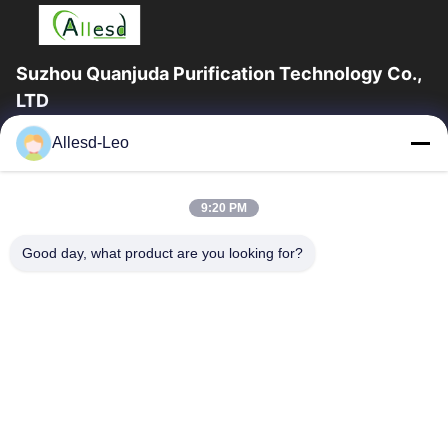
Suzhou Quanjuda Purification Technology Co.,
LTD
16years ervaring, als belangrijke fabrikant en exporteur van
Allesd-Leo
ESD & Cleanroom producten, bieden wij een volledige lijn van
ESD & Cleanroom materiaal...
Snelle Links
9:20 PM
Huis
Producten
Good day, what product are you looking for?
Ongeveer Ons
Fabrieksreis
Kwaliteitscontrole
Contacteer Ons
Verzoek Om Een Citaat
Neem Contact Met Ons Op
0086-512-65883749
0086-512-66190772