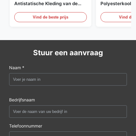
Antistatische Kleding van de
Polyesterkoolst
Net98% Polyester 2%
Kledingsmateria
Vind de beste prijs
Vind de b
Stuur een aanvraag
Naam *
Bedrijfsnaam
Telefoonnummer