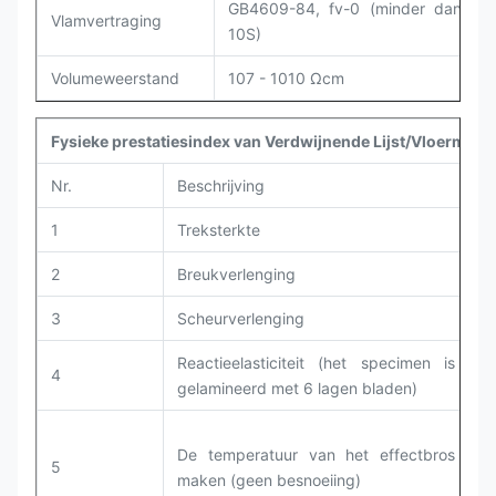
GB4609-84, fv-0 (minder dan
Vlamvertraging
10S)
Volumeweerstand
107 - 1010 Ωcm
Fysieke prestatiesindex van Verdwijnende Lijst/Vloermat
Nr.
Beschrijving
T
1
Treksterkte
G
2
Breukverlenging
G
3
Scheurverlenging
G
Reactieelasticiteit (het specimen is
4
G
gelamineerd met 6 lagen bladen)
De temperatuur van het effectbros
5
G
maken (geen besnoeiing)