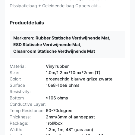
Dissipatielaag + Geleidende laag Oppervlakt...
Productdetails
Markeren:
Rubber Statische Verdwijnende Mat
,
ESD Statische Verdwijnende Mat
,
Cleanroom Statische Verdwijnende Mat
Material:
Vinylrubber
Size:
1.0m/1.2mx*10mx*2mm (T)
Color:
groenachtig blauwe grijze zwarte
Surface
10e8-10e9 ohms
Resistivity:
Bottom
≤106 ohms
Conductive Layer:
Temp Resistance:
60-70degree
Thickness:
2mm/3mm of aangepast
Package:
1roll/box
Width:
1.2m, 1m, 48“ (pas aan)