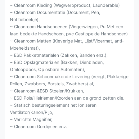
~ Cleanroom Kleding (Wegwerpproduct, Launderable)
~ Cleanroom Documentatie (Document, Pen,
Notitieboekje),
~ Cleanroom Handschoenen (Vingerwiegen, Pu Met een
laag bedekte Handschoen, pvc Gestippelde Handschoen)
~ Cleanroom Matten (Kleverige Mat, Lijst/Vloermat, anti-
Moeheidsmat),
~ ESD Pakketmaterialen (Zakken, Banden enz.),
~ ESD Opslagmaterialen (Bakken, Dienbladen,
Omloopdoos, Oplosbare Automaten),
~ Cleanroom Schoonmakende Levering (veegt, Plakkerige
Rollen, Zwabbers, Borstels, Zwabbers) af,
~ Cleanroom &ESD Stoelen/Krukken,
~ ESD Pols/Hielriemen/Koorden aan de grond zetten die.
~ Statisch besturingselement het Ioniseren
Ventilator/Kanon/Pijp,
~ Verlichte Magnifier,
~ Cleanroom Gordijn en enz.