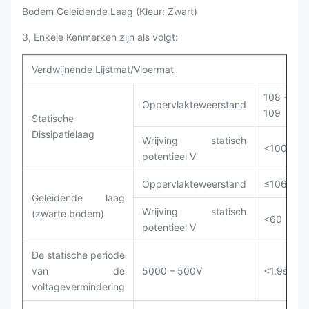
Bodem Geleidende Laag (Kleur: Zwart)
3, Enkele Kenmerken zijn als volgt:
Verdwijnende Lijstmat/Vloermat
108 -
Oppervlakteweerstand
109
Statische
Dissipatielaag
Wrijving statisch
<100
potentieel V
Oppervlakteweerstand
≤106
Geleidende laag
Wrijving statisch
(zwarte bodem)
<60
potentieel V
De statische periode
van de
5000 – 500V
<1.9s
voltagevermindering