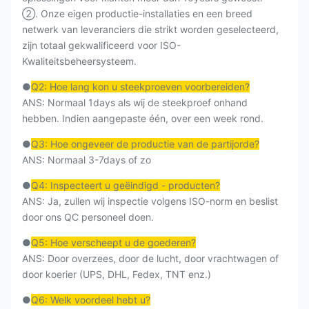
②. Onze eigen productie-installaties en een breed
netwerk van leveranciers die strikt worden geselecteerd,
zijn totaal gekwalificeerd voor ISO-
Kwaliteitsbeheersysteem.
●
Q2: Hoe lang kon u steekproeven voorbereiden?
ANS: Normaal 1days als wij de steekproef onhand
hebben. Indien aangepaste één, over een week rond.
●
Q3: Hoe ongeveer de productie van de partijorde?
ANS: Normaal 3-7days of zo
●
Q4: Inspecteert u geëindigd - producten?
ANS: Ja, zullen wij inspectie volgens ISO-norm en beslist
door ons QC personeel doen.
●
Q5: Hoe verscheept u de goederen?
ANS: Door overzees, door de lucht, door vrachtwagen of
door koerier (UPS, DHL, Fedex, TNT enz.)
●
Q6: Welk voordeel hebt u?