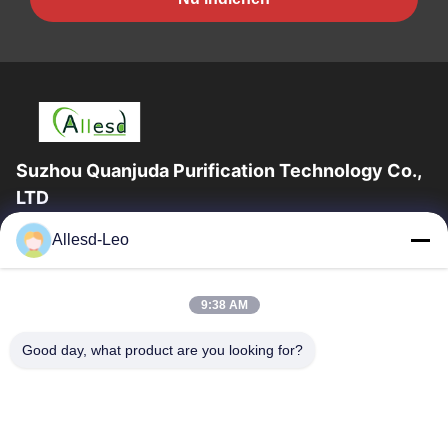
Suzhou Quanjuda Purification Technology Co.,
LTD
16years ervaring, als belangrijke fabrikant en exporteur van
Allesd-Leo
ESD & Cleanroom producten, bieden wij een volledige lijn van
ESD & Cleanroom materiaal...
Snelle Links
9:38 AM
Huis
Producten
Good day, what product are you looking for?
Ongeveer Ons
Fabrieksreis
Kwaliteitscontrole
Contacteer Ons
Verzoek Om Een Citaat