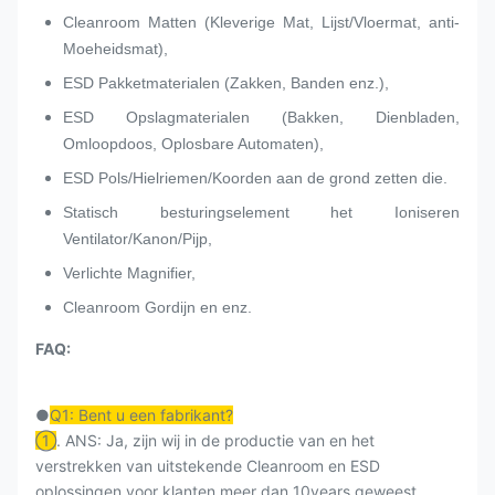
Cleanroom Matten (Kleverige Mat, Lijst/Vloermat, anti-
Moeheidsmat),
ESD Pakketmaterialen (Zakken, Banden enz.),
ESD Opslagmaterialen (Bakken, Dienbladen,
Omloopdoos, Oplosbare Automaten),
ESD Pols/Hielriemen/Koorden aan de grond zetten die.
Statisch besturingselement het Ioniseren
Ventilator/Kanon/Pijp,
Verlichte Magnifier,
Cleanroom Gordijn en enz.
FAQ:
●
Q1: Bent u een fabrikant?
①
. ANS: Ja, zijn wij in de productie van en het
verstrekken van uitstekende Cleanroom en ESD
oplossingen voor klanten meer dan 10years geweest.