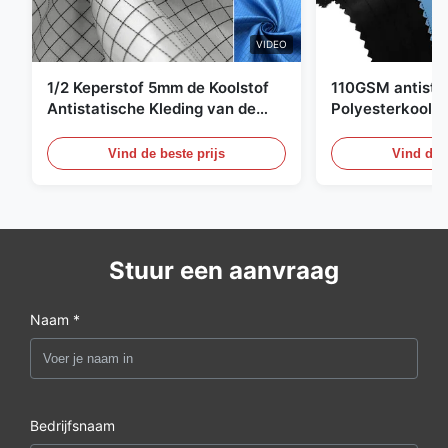
VIDEO
1/2 Keperstof 5mm de Koolstof
110GSM antista
Antistatische Kleding van de
Polyesterkoolst
Net98% Polyester 2%
Kledingsmateria
Vind de beste prijs
Vind de b
Stuur een aanvraag
Naam *
Bedrijfsnaam