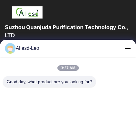
Suzhou Quanjuda Purification Technology Co.,
LTD
16years ervaring, als belangrijke fabrikant en exporteur van
Allesd-Leo
ESD & Cleanroom producten, bieden wij een volledige lijn van
ESD & Cleanroom materiaal...
Snelle Links
3:37 AM
Huis
Producten
Good day, what product are you looking for?
Ongeveer Ons
Fabrieksreis
Kwaliteitscontrole
Contacteer Ons
Verzoek Om Een Citaat
Neem Contact Met Ons Op
0086-512-65883749
0086-512-66190772