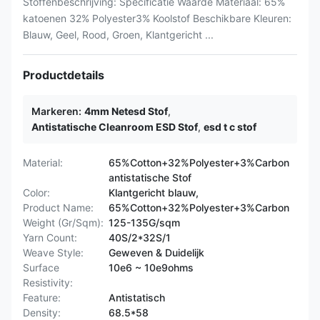
Stoffenbeschrijving: Specificatie Waarde Materiaal: 65%
katoenen 32% Polyester3% Koolstof Beschikbare Kleuren:
Blauw, Geel, Rood, Groen, Klantgericht ...
Productdetails
Markeren:
4mm Netesd Stof
,
Antistatische Cleanroom ESD Stof
,
esd t c stof
Material:
65%Cotton+32%Polyester+3%Carbon
antistatische Stof
Color:
Klantgericht blauw,
Product Name:
65%Cotton+32%Polyester+3%Carbon
Weight (Gr/Sqm):
125-135G/sqm
Yarn Count:
40S/2*32S/1
Weave Style:
Geweven & Duidelijk
Surface
10e6 ~ 10e9ohms
Resistivity:
Feature:
Antistatisch
Density:
68.5*58