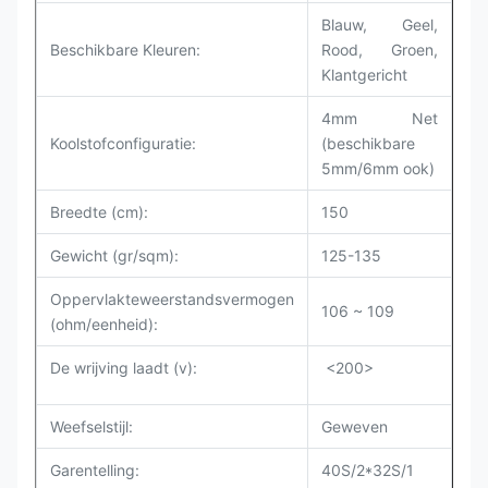
Blauw, Geel,
Beschikbare Kleuren:
Rood, Groen,
Klantgericht
4mm Net
Koolstofconfiguratie:
(beschikbare
5mm/6mm ook)
Breedte (cm):
150
Gewicht (gr/sqm):
125-135
Oppervlakteweerstandsvermogen
106 ~ 109
(ohm/eenheid):
De wrijving laadt (v):
<200>
Weefselstijl:
Geweven
Garentelling:
40S/2*32S/1