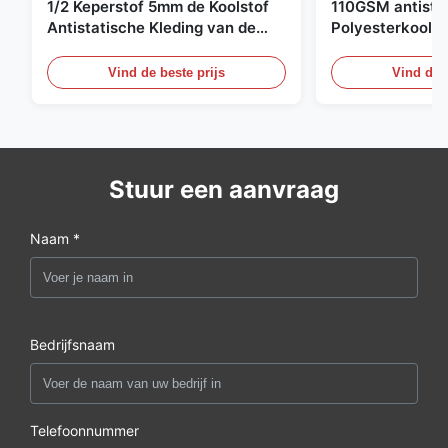
1/2 Keperstof 5mm de Koolstof
110GSM antista
Antistatische Kleding van de
Polyesterkoolst
Net98% Polyester 2%
Kledingsmateria
Vind de beste prijs
Vind de b
Stuur een aanvraag
Naam *
Bedrijfsnaam
Telefoonnummer