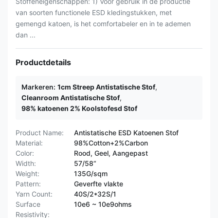
Stoffeneigenschappen: 1) Voor gebruik in de productie
van soorten functionele ESD kledingstukken, met
gemengd katoen, is het comfortabeler en in te ademen
dan ...
Productdetails
Markeren:
1cm Streep Antistatische Stof
,
Cleanroom Antistatische Stof
,
98% katoenen 2% Koolstofesd Stof
Product Name:
Antistatische ESD Katoenen Stof
Material:
98%Cotton+2%Carbon
Color:
Rood, Geel, Aangepast
Width:
57/58“
Weight:
135G/sqm
Pattern:
Geverfte vlakte
Yarn Count:
40S/2*32S/1
Surface
10e6 ~ 10e9ohms
Resistivity: