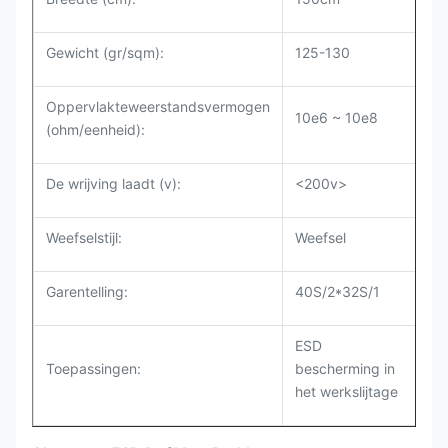
Gewicht (gr/sqm):
125-130
Oppervlakteweerstandsvermogen
10e6 ~ 10e8
(ohm/eenheid):
De wrijving laadt (v):
<200v>
Weefselstijl:
Weefsel
Garentelling:
40S/2*32S/1
ESD
Toepassingen:
bescherming in
het werkslijtage