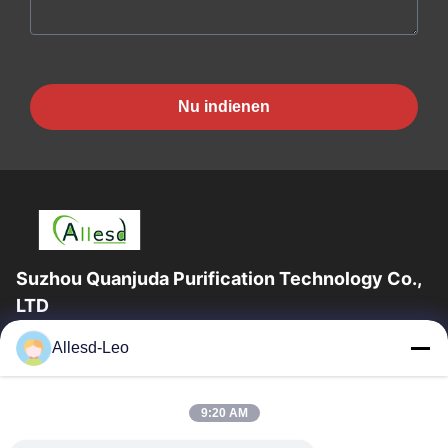
Nu indienen
Suzhou Quanjuda Purification Technology Co.,
LTD
16years ervaring, als belangrijke fabrikant en exporteur van
Allesd-Leo
ESD & Cleanroom producten, bieden wij een volledige lijn van
ESD & Cleanroom materiaal...
Snelle Links
9:20 AM