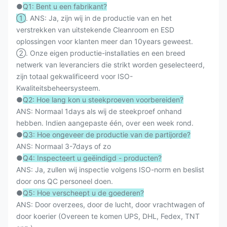
●
Q1: Bent u een fabrikant?
①
. ANS: Ja, zijn wij in de productie van en het
verstrekken van uitstekende Cleanroom en ESD
oplossingen voor klanten meer dan 10years geweest.
②. Onze eigen productie-installaties en een breed
netwerk van leveranciers die strikt worden geselecteerd,
zijn totaal gekwalificeerd voor ISO-
Kwaliteitsbeheersysteem.
●
Q2: Hoe lang kon u steekproeven voorbereiden?
ANS: Normaal 1days als wij de steekproef onhand
hebben. Indien aangepaste één, over een week rond.
●
Q3: Hoe ongeveer de productie van de partijorde?
ANS: Normaal 3-7days of zo
●
Q4: Inspecteert u geëindigd - producten?
ANS: Ja, zullen wij inspectie volgens ISO-norm en beslist
door ons QC personeel doen.
●
Q5: Hoe verscheept u de goederen?
ANS: Door overzees, door de lucht, door vrachtwagen of
door koerier (Overeen te komen UPS, DHL, Fedex, TNT