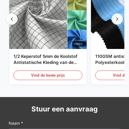
VIDEO
1/2 Keperstof 5mm de Koolstof
110GSM antista
Antistatische Kleding van de
Polyesterkoolst
Net98% Polyester 2%
Kledingsmateria
Vind de beste prijs
Vind de b
Stuur een aanvraag
Naam *