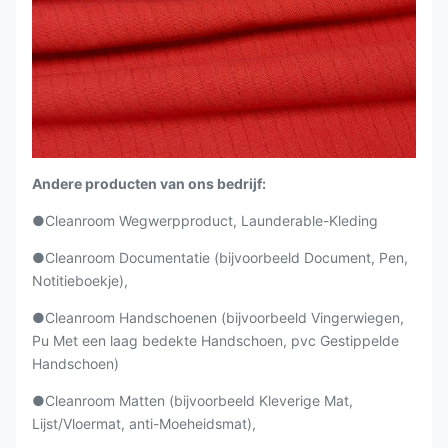
Andere producten van ons bedrijf:
●Cleanroom
Wegwerpproduct, Launderable-
Kleding
●Cleanroom Documentatie (bijvoorbeeld Document, Pen,
Notitieboekje),
●Cleanroom Handschoenen (bijvoorbeeld Vingerwiegen,
Pu Met een laag bedekte Handschoen, pvc Gestippelde
Handschoen)
●Cleanroom Matten (bijvoorbeeld Kleverige Mat,
Lijst/Vloermat, anti-Moeheidsmat),