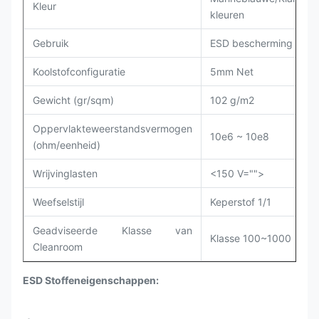
Kleur
kleuren
Gebruik
ESD bescherming
Koolstofconfiguratie
5mm
Net
Gewicht (gr/sqm)
102 g/m2
Oppervlakteweerstandsvermogen
10e6 ~ 10e8
(ohm/eenheid)
Wrijvinglasten
<150 V="">
Weefselstijl
Keperstof 1/1
Geadviseerde Klasse van
Klasse 100~1000
Cleanroom
ESD Stoffeneigenschappen: