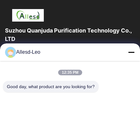
Suzhou Quanjuda Purification Technology Co.,
LTD
16years ervaring, als belangrijke fabrikant en exporteur van
Allesd-Leo
ESD & Cleanroom producten, bieden wij een volledige lijn van
ESD & Cleanroom materiaal...
Snelle Links
12:35 PM
Huis
Producten
Good day, what product are you looking for?
Ongeveer Ons
Fabrieksreis
Kwaliteitscontrole
Contacteer Ons
Verzoek Om Een Citaat
Neem Contact Met Ons Op
0086-512-65883749