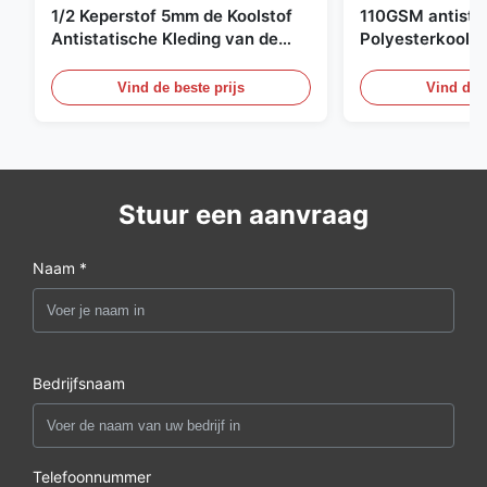
1/2 Keperstof 5mm de Koolstof
110GSM antista
Antistatische Kleding van de
Polyesterkoolst
Net98% Polyester 2%
Kledingsmateria
Vind de beste prijs
Vind de b
Stuur een aanvraag
Naam *
Bedrijfsnaam
Telefoonnummer