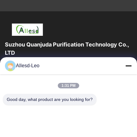
Suzhou Quanjuda Purification Technology Co.,
LTD
16years ervaring, als belangrijke fabrikant en exporteur van
Allesd-Leo
ESD & Cleanroom producten, bieden wij een volledige lijn van
ESD & Cleanroom materiaal...
Snelle Links
1:31 PM
Huis
Producten
Good day, what product are you looking for?
Ongeveer Ons
Fabrieksreis
Kwaliteitscontrole
Contacteer Ons
Verzoek Om Een Citaat
Neem Contact Met Ons Op