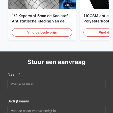
VIDEO
1/2 Keperstof 5mm de Koolstof
110GSM antista
Antistatische Kleding van de
Polyesterkoolst
Net98% Polyester 2%
Kledingsmateria
Vind de beste prijs
Vind de b
Stuur een aanvraag
Naam *
Bedrijfsnaam