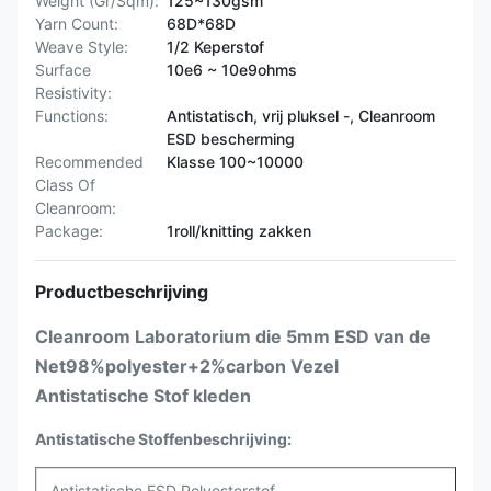
Weight (Gr/Sqm):
125~130gsm
Yarn Count:
68D*68D
Weave Style:
1/2 Keperstof
Surface
10e6 ~ 10e9ohms
Resistivity:
Functions:
Antistatisch, vrij pluksel -, Cleanroom
ESD bescherming
Recommended
Klasse 100~10000
Class Of
Cleanroom:
Package:
1roll/knitting zakken
Productbeschrijving
Cleanroom Laboratorium die 5mm ESD van de
Net98%polyester+2%carbon Vezel
Antistatische Stof kleden
Antistatische Stoffenbeschrijving:
Antistatische ESD Polyesterstof