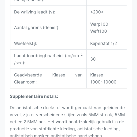
De wrijving laadt (v):
<200>
Warp100
Aantal garens (denier)
Weft100
Weefselstijl:
Keperstof 1/2
Luchtdoordringbaarheid (cc/cm ²
30
/sec):
Geadviseerde Klasse van
Klasse
Cleanroom:
1000~10000
Supplementaire nota's:
De antistatische doekstof wordt gemaakt van geleidende
vezel, zijn er verscheidene stijlen zoals 5MM strook, 5MM
net en 2.5MM net. Het wordt hoofdzakelijk gebruikt in de
productie van stofdichte kleding, antistatische kleding,
antistatisch masker, antistatische handschoen,