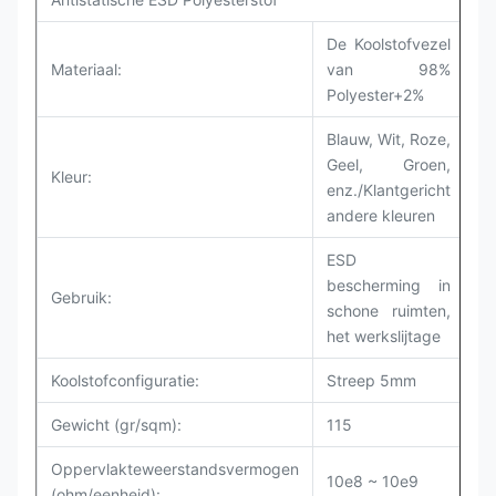
De Koolstofvezel
Materiaal:
van 98%
Polyester+2%
Blauw,
Wit,
Roze,
Geel, Groen,
Kleur:
enz./Klantgericht
andere kleuren
ESD
bescherming in
Gebruik:
schone ruimten,
het werkslijtage
Koolstofconfiguratie:
Streep 5mm
Gewicht (gr/sqm):
115
Oppervlakteweerstandsvermogen
10e8 ~ 10e9
(ohm/eenheid):