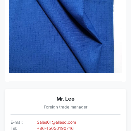
Mr. Leo
Foreign trade manager
E-mail:
Sales01@allesd.com
Tel:
+86-15050190746