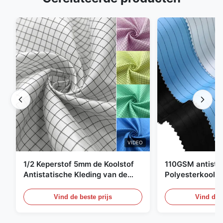
VIDEO
1/2 Keperstof 5mm de Koolstof
110GSM antista
Antistatische Kleding van de
Polyesterkoolst
Net98% Polyester 2%
Kledingsmateria
Vind de beste prijs
Vind de b