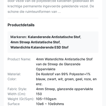
door vezel van de polyester/de katoenen gloeidraad en
krachtige permanente ingevoerde geleidende vezel. De
schone die ruimteuniformen van ...
Productdetails
Markeren:
Kalanderende Antistatische Stof
,
4mm Streep Antistatische Stof
,
Waterdichte Kalanderende ESD Stof
Product Name:
4mm Waterdichte Antistatische Stof
van de Streep de Glanzende
Oppervlakte
Material:
De Koolstof van 99% Polyester+1%
Color:
blauw, zwart, wit, groen, geel, roze, en
enz.
Fabric Style:
4mm Streep, glanzende oppervlakte
Width (Cm):
150
Weight (Gr/Sqm):
105~110gsm
Surface
10e6 ~ 10e9ohms