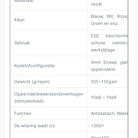
Materiaal:
vezel
Blauw,
Wit,
Roze, Gee
Kleur:
Groen en enz.
ESD bescherming 
Gebruik:
schone ruimten, h
werkslijtage
4mm Streep, glanzen
Koolstofconfiguratie:
oppervlakte
Gewicht (gr/sqm):
105~110gsm
Oppervlakteweerstandsvermogen
10e8 ~ 10e9
(ohm/eenheid):
Functies
Antistatisch, Waterdich
De wrijving laadt (v):
<200>
Warp100