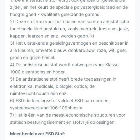
zijde“, en het keurt de speciale polyestergloeidraad en de
hoogte goed - kwaliteits geleidende garens
2) Deze stof kan voor het naaien van soorten antistatische
functionele kledingstukken, zoals overtrek, kostuum, jasje,
kappen, laarzen en enz. worden gebruikt.
3) Het uitstekende geleidingsvermogen en beschikbaar in
alle kleuren, omvatte blauw, donkerblauw, roze, wit, geel,
groen en grijze hemel.
4) De antistatische stof wordt ontworpen voor Klasse
1000 cleanrooms en hoger.
5) De antistatische stof heeft brede toepassingen in
elektronika, medicals, biologie, optica, de
ruimtevluchtindustrieën enz.
6) ESD de kledings
stof
voldoet ESD aan normen,
systeemweerstand 106-109ohmsm
7) Het is één van de meest economische structuren voor
statisch besturingselement en stofvrije oplossingen.
Meer beeld over ESD Stof: