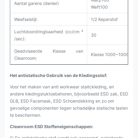
Aantal garens (denier)
Weft100
Weefselstijl:
1/2
Keperstof
Luchtdoordringbaarheid (cc/cm ²
30
/sec):
Geadviseerde Klasse van
Klasse 1000~10000
Cleanroom:
Het antistatische Gebruik van de Kledingsstof:
Voor het maken van anti workwear staitckleding, en
andere kledingstuktoebehoren, bijvoorbeeld ESD zak, ESD
GLB, ESD Facemask, ESD Schoendekking en zo om
gevoelige componenten tegen schadelijke statische lasten
te beschermen.
Cleanroom ESD Stoffeneigenschappen:
1) De antistatische stof wordt ook genoemd „geleidende