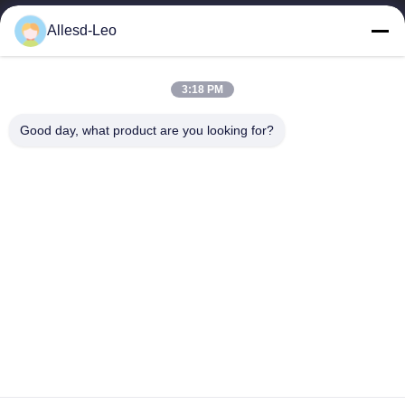
16years ervaring, als belangrijke fabrikant en exporteur van
Allesd-Leo
ESD & Cleanroom producten, bieden wij een volledige lijn van
ESD & Cleanroom materiaal...
Snelle Links
3:18 PM
Huis
Producten
Good day, what product are you looking for?
Ongeveer Ons
Fabrieksreis
Kwaliteitscontrole
Contacteer Ons
Verzoek Om Een Citaat
Neem Contact Met Ons Op
0086-512-65883749
0086-512-66190772
Sales01@allesd.com
Auteursrecht © 2018-2026 Suzhou Quanjuda Purification Technology Co.,