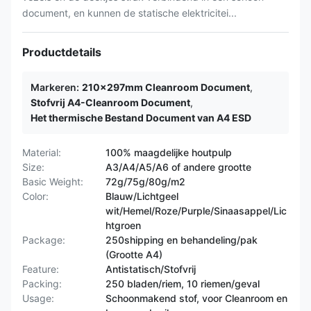
document, en kunnen de statische elektricitei...
Productdetails
Markeren:
210x297mm Cleanroom Document
,
Stofvrij A4-Cleanroom Document
,
Het thermische Bestand Document van A4 ESD
Material:
100% maagdelijke houtpulp
Size:
A3/A4/A5/A6 of andere grootte
Basic Weight:
72g/75g/80g/m2
Color:
Blauw/Lichtgeel
wit/Hemel/Roze/Purple/Sinaasappel/Lic
htgroen
Package:
250shipping en behandeling/pak
(Grootte A4)
Feature:
Antistatisch/Stofvrij
Packing:
250 bladen/riem, 10 riemen/geval
Usage:
Schoonmakend stof, voor Cleanroom en