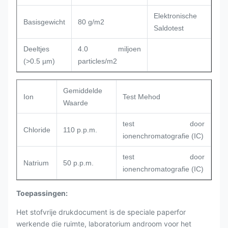
Elektronische
Basisgewicht
80 g/m2
Saldotest
Deeltjes
4.0 miljoen
(>0.5 µm)
particles/m2
Gemiddelde
Ion
Test Mehod
Waarde
test door
Chloride
110 p.p.m.
ionenchromatografie (IC)
test door
Natrium
50 p.p.m.
ionenchromatografie (IC)
Toepassingen:
Het stofvrije drukdocument is de speciale paperfor
werkende die ruimte, laboratorium androom voor het