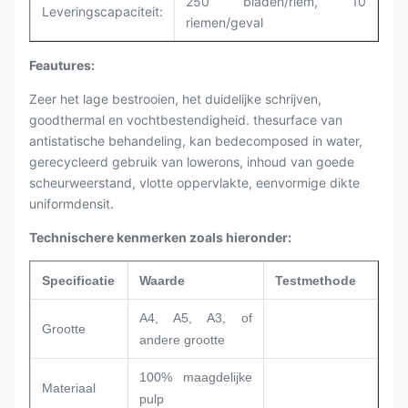
250 bladen/riem, 10
Leveringscapaciteit:
riemen/geval
Feautures:
Zeer het lage bestrooien, het duidelijke schrijven,
goodthermal en vochtbestendigheid. thesurface van
antistatische behandeling, kan bedecomposed in water,
gerecycleerd gebruik van lowerons, inhoud van goede
scheurweerstand, vlotte oppervlakte, eenvormige dikte
uniformdensit.
Technischere kenmerken zoals hieronder:
Specificatie
Waarde
Testmethode
A4, A5, A3, of
Grootte
andere grootte
100% maagdelijke
Materiaal
pulp