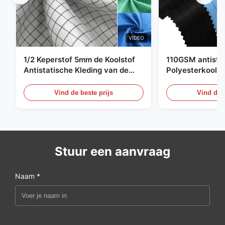
VIDEO
1/2 Keperstof 5mm de Koolstof
110GSM antista
Antistatische Kleding van de
Polyesterkoolst
Net98% Polyester 2%
Kledingsmateria
Vind de beste prijs
Vind de b
Stuur een aanvraag
Naam *