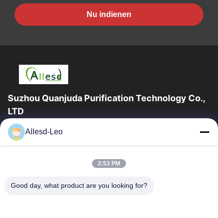
Nu indienen
Suzhou Quanjuda Purification Technology Co.,
LTD
16years ervaring, als belangrijke fabrikant en exporteur van
Allesd-Leo
ESD & Cleanroom producten, bieden wij een volledige lijn van
ESD & Cleanroom materiaal...
Snelle Links
2:53 PM
Huis
Producten
Good day, what product are you looking for?
Ongeveer Ons
Fabrieksreis
Kwaliteitscontrole
Contacteer Ons