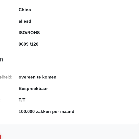
China
allesd
ISO/ROHS
0609 /120
en
lheid:
overeen te komen
Bespreekbaar
:
T/T
100.000 zakken per maand