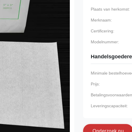
Plaats van herkomst:
Merknaam:
Certificering:
Modelnummer:
Handelsgoeder
Minimale bestelhoevee
Prijs:
Betalingsvoorwaarden
Leveringscapaciteit:
O
n
d
e
r
z
o
e
k
n
u