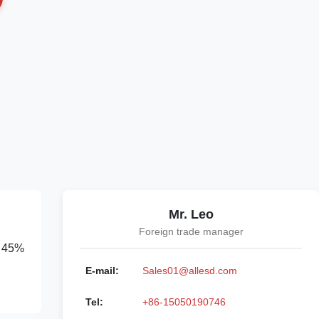
Mr. Leo
Foreign trade manager
r 45%
E-mail:
Sales01@allesd.com
Tel:
+86-15050190746