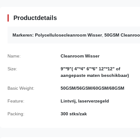
Productdetails
Markeren:
Polycellulosecleanroom Wisser
,
50GSM Cleanroo
Name:
Cleanroom Wisser
Size:
9"*9"( 4"*4" 6"*6" 12"*12" of
aangepaste maten beschikbaar)
Basic Weight:
50GSM/56GSM/60GSM/68GSM
Feature:
Lintvrij, laserverzegeld
Packing:
300 stks/zak