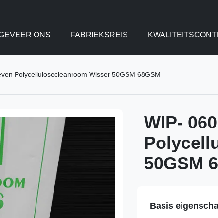
GEVEER ONS
FABRIEKSREIS
KWALITEITSCONT
even Polycellulosecleanroom Wisser 50GSM 68GSM
WIP- 060
Polycell
50GSM 
Basis eigensch