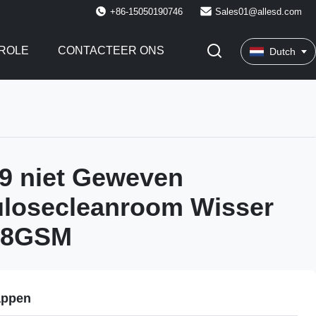
+86-15050190746
Sales01@allesd.com
ROLE
CONTACTEER ONS
Dutch
9 niet Geweven
ulosecleanroom Wisser
68GSM
appen