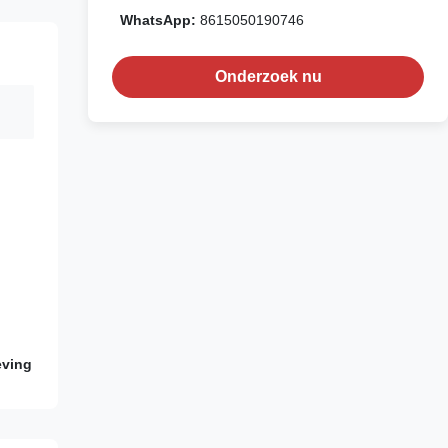
WhatsApp:
8615050190746
Onderzoek nu
eving