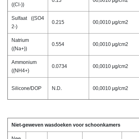
0.13
00,0010 μg/cm2
((Cl-))
Sulfaat ((SO4
0.215
00,0010 μg/cm2
2-)
Natrium
0.554
00,0010 μg/cm2
((Na+))
Ammonium
0.0734
00,0010 μg/cm2
((NH4+)
Silicone/DOP
N.D.
00,0010 μg/cm2
Niet-geweven wasdoeken voor schoonkamers
Nee,