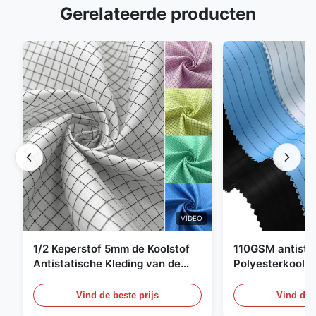
Gerelateerde producten
VIDEO
1/2 Keperstof 5mm de Koolstof
110GSM antista
Antistatische Kleding van de
Polyesterkoolst
Net98% Polyester 2%
Kledingsmateria
Vind de beste prijs
Vind de b