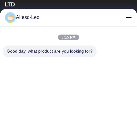
LTD
16years ervaring, als belangrijke fabrikant en exporteur van
Allesd-Leo
ESD & Cleanroom producten, bieden wij een volledige lijn van
ESD & Cleanroom materiaal...
Snelle Links
3:15 PM
Huis
Producten
Good day, what product are you looking for?
Ongeveer Ons
Fabrieksreis
Kwaliteitscontrole
Contacteer Ons
Verzoek Om Een Citaat
Neem Contact Met Ons Op
0086-512-65883749
0086-512-66190772
Sales01@allesd.com