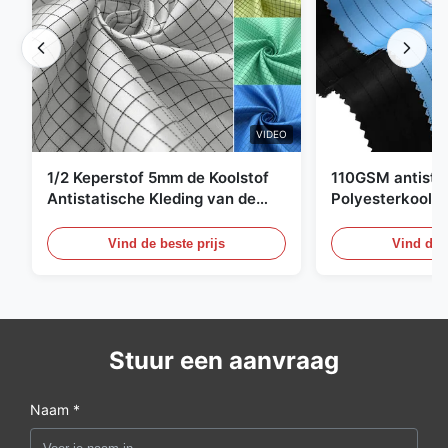
VIDEO
1/2 Keperstof 5mm de Koolstof
110GSM antista
Antistatische Kleding van de
Polyesterkoolst
Net98% Polyester 2%
Kledingsmateria
Vind de beste prijs
Vind de b
Stuur een aanvraag
Naam *