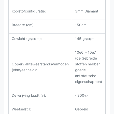
Koolstofconfiguratie:
3mm Diamant
Breedte (cm):
150cm
Gewicht (gr/sqm):
145 gr/sqm
10e6 ~ 10e7
(de Gebreide
Oppervlakteweerstandsvermogen
stoffen hebben
(ohm/eenheid):
goede
antistatische
eigenschappen)
De wrijving laadt (v):
<300v>
Weefselstijl:
Gebreid