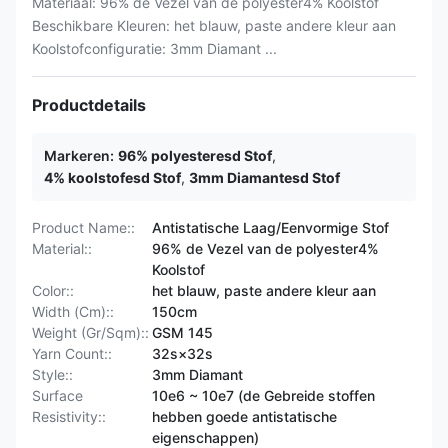
Materiaal: 96% de Vezel van de polyester4% Koolstof
Beschikbare Kleuren: het blauw, paste andere kleur aan
Koolstofconfiguratie: 3mm Diamant ...
Productdetails
Markeren:
96% polyesteresd Stof
,
4% koolstofesd Stof
,
3mm Diamantesd Stof
Product Name::
Antistatische Laag/Eenvormige Stof
Material::
96% de Vezel van de polyester4%
Koolstof
Color::
het blauw, paste andere kleur aan
Width (Cm)::
150cm
Weight (Gr/Sqm)::
GSM 145
Yarn Count::
32s×32s
Style::
3mm Diamant
Surface
10e6 ~ 10e7 (de Gebreide stoffen
Resistivity::
hebben goede antistatische
eigenschappen)