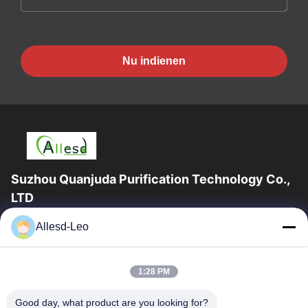
Nu indienen
Suzhou Quanjuda Purification Technology Co.,
LTD
16years ervaring, als belangrijke fabrikant en exporteur van
Allesd-Leo
ESD & Cleanroom producten, bieden wij een volledige lijn van
ESD & Cleanroom materiaal...
Snelle Links
1:28 PM
Huis
Producten
Good day, what product are you looking for?