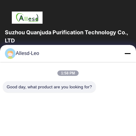
Suzhou Quanjuda Purification Technology Co.,
LTD
16years ervaring, als belangrijke fabrikant en exporteur van
Allesd-Leo
ESD & Cleanroom producten, bieden wij een volledige lijn van
ESD & Cleanroom materiaal...
Snelle Links
1:58 PM
Huis
Producten
Good day, what product are you looking for?
Ongeveer Ons
Fabrieksreis
Kwaliteitscontrole
Contacteer Ons
Verzoek Om Een Citaat
Neem Contact Met Ons Op
0086-512-65883749