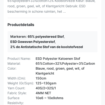
65%polyester+33%cotton+2% Koolstofvezel Kleur: Blauw,
rood, groen, geel, wit, of Klantgericht Gebruik: ESD
bescherming in schone ruimten, het ...
Productdetails
Markeren:
65% polyesteresd Stof
,
ESD Geweven Polyesterstof
,
2% de Antistatische Stof van de koolstofvezel
Product Name:
ESD Polyester Katoenen Stof
Material:
65%Cotton+32%Polyester+3%Carbon
Color:
Blauw, rood, groen, geel, wit, of
Klantgericht
Width (Cm):
150cm
Weight (Gr/Sqm):
125~130gsm
Yarn Count:
40S/2*32S/1
Fabric Style:
4MM NET
Surface
10e6 ~ 10e9ohms
Resistivity: