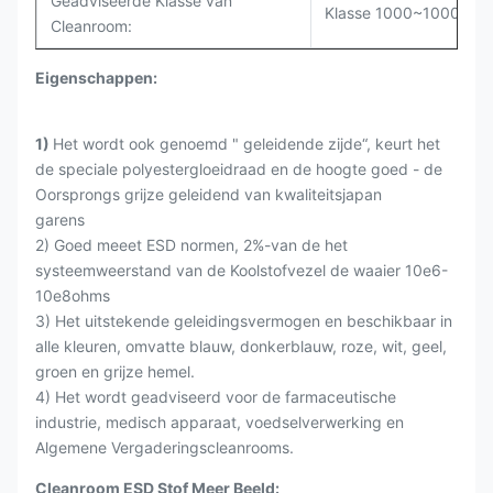
Geadviseerde Klasse van
Klasse 1000~10000
Cleanroom:
Eigenschappen:
1)
Het wordt ook genoemd " geleidende zijde“, keurt het
de speciale polyestergloeidraad en de hoogte goed - de
Oorsprongs grijze geleidend van kwaliteitsjapan
garens
2) Goed meeet ESD normen, 2%-van de het
systeemweerstand van de Koolstofvezel de waaier 10e6-
10e8ohms
3) Het uitstekende geleidingsvermogen en beschikbaar in
alle kleuren, omvatte blauw, donkerblauw, roze, wit, geel,
groen en grijze hemel.
4) Het wordt geadviseerd voor de farmaceutische
industrie, medisch apparaat, voedselverwerking en
Algemene Vergaderingscleanrooms.
Cleanroom ESD Stof Meer Beeld: