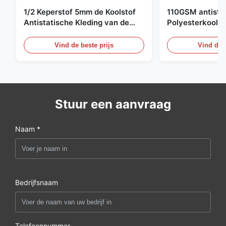
1/2 Keperstof 5mm de Koolstof
110GSM antista
Antistatische Kleding van de
Polyesterkoolst
Net98% Polyester 2%
Kledingsmateria
Vind de beste prijs
Vind de b
Stuur een aanvraag
Naam *
Bedrijfsnaam
Telefoonnummer