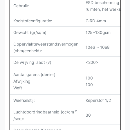
ESD bescherming in sc
Gebruik:
ruimten, het werkslijta
Koolstofconfiguratie:
GIRD 4mm
Gewicht (gr/sqm):
125~130gsm
Oppervlakteweerstandsvermogen
10e6 ~ 10e8
(ohm/eenheid):
De wrijving laadt (v):
<200>
Aantal garens (denier):
100
Afwijking
100
Weft
Weefselstijl:
Keperstof 1/2
Luchtdoordringbaarheid (cc/cm ²
30
/sec):