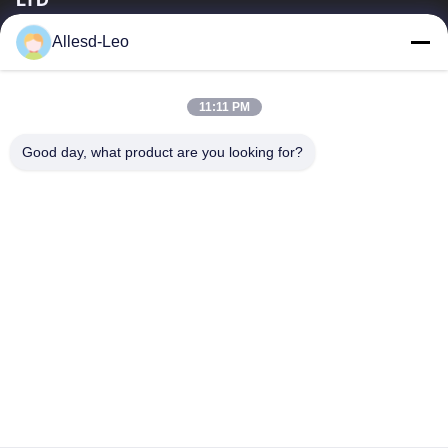
16years ervaring, als belangrijke fabrikant en exporteur van
Allesd-Leo
ESD & Cleanroom producten, bieden wij een volledige lijn van
ESD & Cleanroom materiaal...
Snelle Links
11:11 PM
Huis
Producten
Good day, what product are you looking for?
Ongeveer Ons
Fabrieksreis
Kwaliteitscontrole
Contacteer Ons
Verzoek Om Een Citaat
Neem Contact Met Ons Op
0086-512-65883749
0086-512-66190772
Sales01@allesd.com
Auteursrecht © 2018-2026 Suzhou Quanjuda Purification Technology Co.,