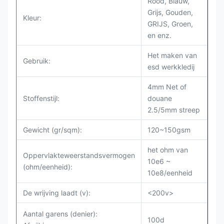
Rood, Blauw,
Grijs, Gouden,
Kleur:
GRIJS, Groen,
en enz.
Het maken van
Gebruik:
esd werkkledij
4mm Net of
Stoffenstijl:
douane
2.5/5mm streep
Gewicht (gr/sqm):
120~150gsm
het ohm van
Oppervlakteweerstandsvermogen
10e6 ~
(ohm/eenheid):
10e8/eenheid
De wrijving laadt (v):
<200v>
Aantal garens (denier):
100d