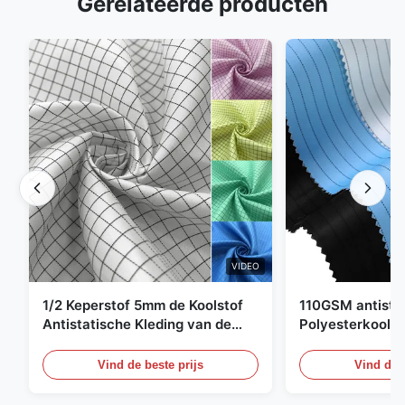
Gerelateerde producten
VIDEO
1/2 Keperstof 5mm de Koolstof
110GSM antista
Antistatische Kleding van de
Polyesterkoolst
Net98% Polyester 2%
Kledingsmateria
Vind de beste prijs
Vind de b