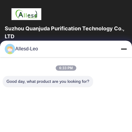
Suzhou Quanjuda Purification Technology Co.,
LTD
16years ervaring, als belangrijke fabrikant en exporteur van
Allesd-Leo
ESD & Cleanroom producten, bieden wij een volledige lijn van
ESD & Cleanroom materiaal...
Snelle Links
6:33 PM
Huis
Producten
Good day, what product are you looking for?
Ongeveer Ons
Fabrieksreis
Kwaliteitscontrole
Contacteer Ons
Verzoek Om Een Citaat
Neem Contact Met Ons Op
0086-512-65883749