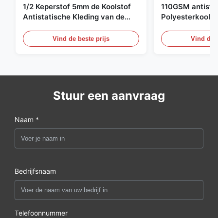
1/2 Keperstof 5mm de Koolstof
110GSM antista
Antistatische Kleding van de
Polyesterkoolst
Net98% Polyester 2%
Kledingsmateria
Vind de beste prijs
Vind de b
Stuur een aanvraag
Naam *
Bedrijfsnaam
Telefoonnummer