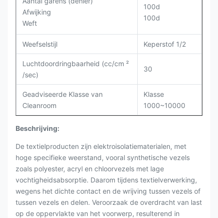
Aantal garens (denier)
100d
Afwijking
100d
Weft
Weefselstijl
Keperstof 1/2
Luchtdoordringbaarheid (cc/cm ²
30
/sec)
Geadviseerde Klasse van
Klasse
Cleanroom
1000~10000
Beschrijving:
De textielproducten zijn elektroisolatiematerialen, met
hoge specifieke weerstand, vooral synthetische vezels
zoals polyester, acryl en chloorvezels met lage
vochtigheidsabsorptie. Daarom tijdens textielverwerking,
wegens het dichte contact en de wrijving tussen vezels of
tussen vezels en delen. Veroorzaak de overdracht van last
op de oppervlakte van het voorwerp, resulterend in