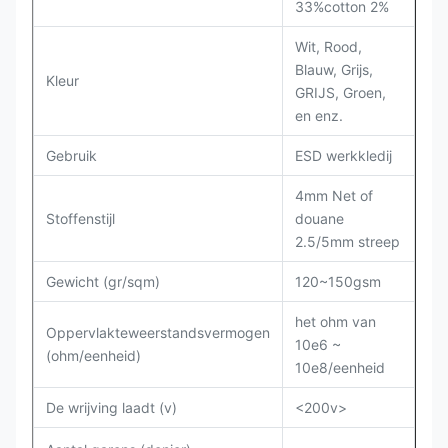
33%cotton 2%
Wit, Rood,
Blauw, Grijs,
Kleur
GRIJS, Groen,
en enz.
Gebruik
ESD werkkledij
4mm Net of
Stoffenstijl
douane
2.5/5mm streep
Gewicht (gr/sqm)
120~150gsm
het ohm van
Oppervlakteweerstandsvermogen
10e6 ~
(ohm/eenheid)
10e8/eenheid
De wrijving laadt (v)
<200v>