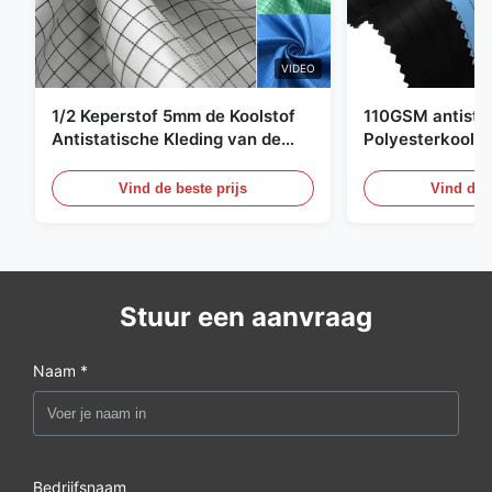
VIDEO
1/2 Keperstof 5mm de Koolstof
110GSM antista
Antistatische Kleding van de
Polyesterkoolst
Net98% Polyester 2%
Kledingsmateria
Vind de beste prijs
Vind de b
Stuur een aanvraag
Naam *
Bedrijfsnaam