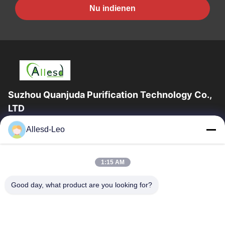
Nu indienen
Suzhou Quanjuda Purification Technology Co.,
LTD
16years ervaring, als belangrijke fabrikant en exporteur van
Allesd-Leo
ESD & Cleanroom producten, bieden wij een volledige lijn van
ESD & Cleanroom materiaal...
Snelle Links
1:15 AM
Huis
Producten
Good day, what product are you looking for?
Ongeveer Ons
Fabrieksreis
Kwaliteitscontrole
Contacteer Ons