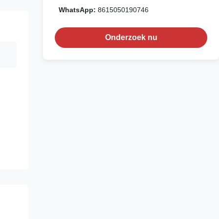
WhatsApp:
8615050190746
Onderzoek nu