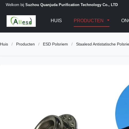
Welkom bij
Suzhou Quanjuda Purification Technology Co., LTD
HUIS
PRODUCTEN
ON
Huis
/
Producten
/
ESD Polsriem
/
Staalesd Antistatische Pols