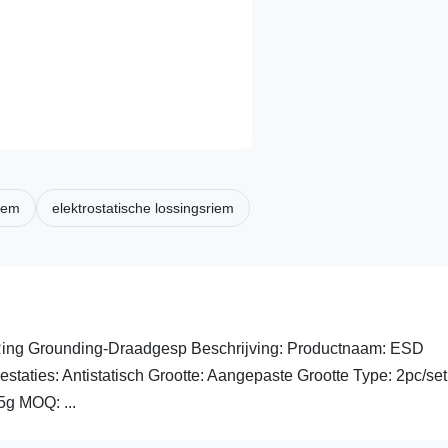
riem
elektrostatische lossingsriem
c Ring Grounding-Draadgesp Beschrijving: Productnaam: ESD
estaties: Antistatisch Grootte: Aangepaste Grootte Type: 2pc/set
g MOQ: ...