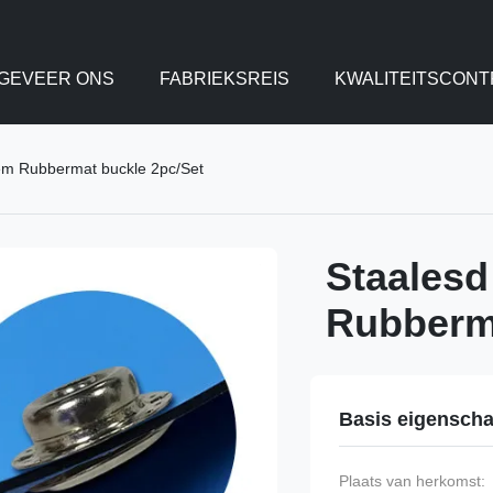
GEVEER ONS
FABRIEKSREIS
KWALITEITSCONT
riem Rubbermat buckle 2pc/Set
Staalesd
Rubberma
Basis eigensch
Plaats van herkomst: