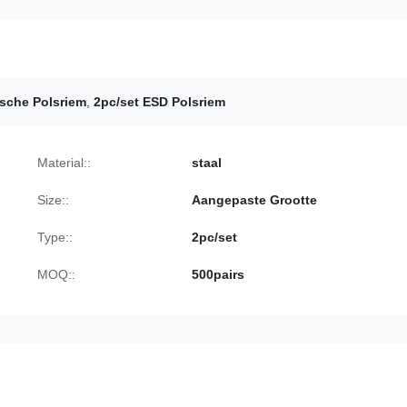
ische Polsriem
,
2pc/set ESD Polsriem
Material::
staal
Size::
Aangepaste Grootte
Type::
2pc/set
MOQ::
500pairs