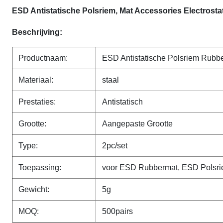
ESD Antistatische Polsriem, Mat Accessories Electrost
Beschrijving:
Productnaam:
ESD Antistatische Polsriem Rubb
Materiaal:
staal
Prestaties:
Antistatisch
Grootte:
Aangepaste Grootte
Type:
2pc/set
Toepassing:
voor ESD Rubbermat, ESD Polsr
Gewicht:
5g
MOQ:
500pairs