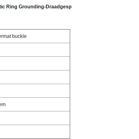
atic Ring Grounding-Draadgesp
ermat buckle
iem