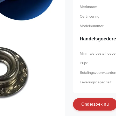
Merknaam:
Certificering:
Modelnummer:
Handelsgoeder
Minimale bestelhoevee
Prijs:
Betalingsvoorwaarden
Leveringscapaciteit:
O
n
d
e
r
z
o
e
k
n
u