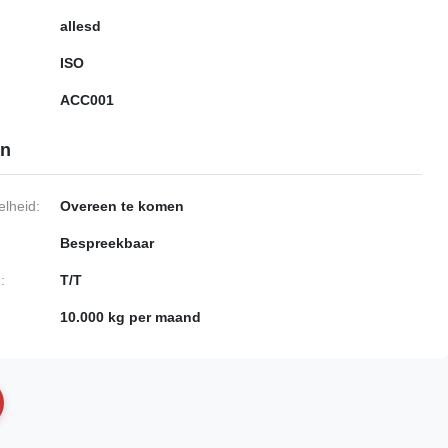
allesd
ISO
ACC001
en
lheid:
Overeen te komen
Bespreekbaar
:
T/T
10.000 kg per maand