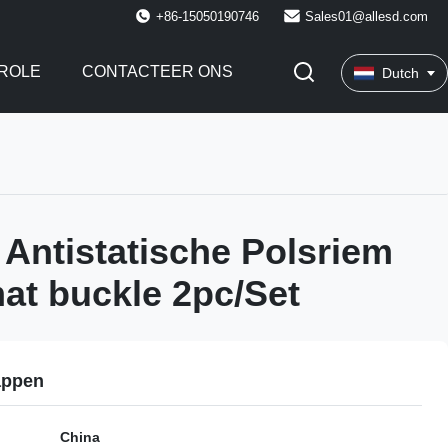
+86-15050190746
Sales01@allesd.com
ROLE
CONTACTEER ONS
Dutch
 Antistatische Polsriem
t buckle 2pc/Set
appen
China