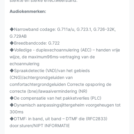
sterkte en sterke effectweerstand.
Audiokenmerken:
◆
Narrowband codage: G.711a/u, G.723.1, G.726-32K,
G.729AB
◆Breedbandcode: G.722
◆Volledige - duplexechoannulering (AEC) – handen vrije
wijze, de maximum96ms-vertraging van de
echoannulering
◆Spraakdetectie (VAD)/van het gebieds
(CNG)/achtergrondgeluiden van
comfortachtergrondgeluiden Correcte opsporing de
correcte (bne)/lawaaivermindering (NR)
◆De compensatie van het pakketverlies (PLC)
◆Dynamisch aanpassingsjittergeheim voorgeheugen tot
300ms
◆DTMF: in band, uit band – DTMF die (RFC2833)
door:sturen/NIPT INFORMATIE