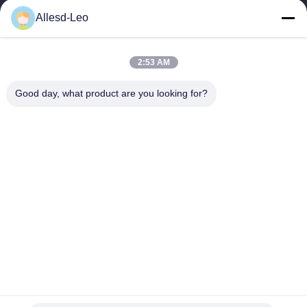
16years ervaring, als belangrijke fabrikant en exporteur van
Allesd-Leo
ESD & Cleanroom producten, bieden wij een volledige lijn van
ESD & Cleanroom materiaal...
Snelle Links
2:53 AM
Huis
Producten
Good day, what product are you looking for?
Ongeveer Ons
Fabrieksreis
Kwaliteitscontrole
Contacteer Ons
Verzoek Om Een Citaat
Neem Contact Met Ons Op
0086-512-65883749
0086-512-66190772
Sales01@allesd.com
Auteursrecht © 2018-2026 Suzhou Quanjuda Purification Technology Co.,