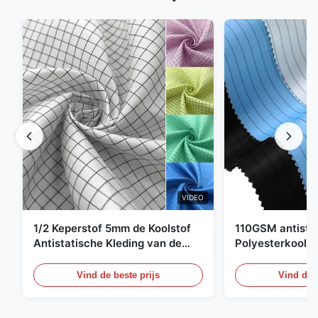
VIDEO
1/2 Keperstof 5mm de Koolstof
110GSM antista
Antistatische Kleding van de
Polyesterkoolst
Net98% Polyester 2%
Kledingsmateria
Vind de beste prijs
Vind de b