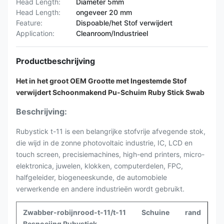
Head Length:
Diameter 5mm
Head Length:
ongeveer 20 mm
Feature:
Dispoable/het Stof verwijdert
Application:
Cleanroom/Industrieel
Productbeschrijving
Het in het groot OEM Grootte met Ingestemde Stof
verwijdert Schoonmakend Pu-Schuim Ruby Stick Swab
Beschrijving:
Rubystick t-11 is een belangrijke stofvrije afvegende stok,
die wijd in de zonne photovoltaic industrie, IC, LCD en
touch screen, precisiemachines, high-end printers, micro-
elektronica, juwelen, klokken, computerdelen, FPC,
halfgeleider, biogeneeskunde, de automobiele
verwerkende en andere industrieën wordt gebruikt.
Zwabber-robijnrood-t-11/t-11
Schuine rand
Besnoeiing
Rubystick