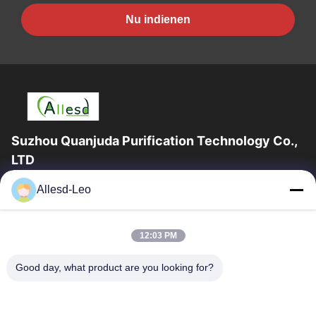
Nu indienen
Suzhou Quanjuda Purification Technology Co.,
LTD
16years ervaring, als belangrijke fabrikant en exporteur van
Allesd-Leo
ESD & Cleanroom producten, bieden wij een volledige lijn van
ESD & Cleanroom materiaal...
Snelle Links
12:03 PM
Huis
Producten
Good day, what product are you looking for?
Ongeveer Ons
Fabrieksreis
Kwaliteitscontrole
Contacteer Ons