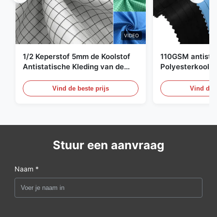
VIDEO
1/2 Keperstof 5mm de Koolstof
110GSM antista
Antistatische Kleding van de
Polyesterkoolst
Net98% Polyester 2%
Kledingsmateria
Vind de beste prijs
Vind de b
Stuur een aanvraag
Naam *